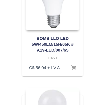
BOMBILLO LED
5W/450LM/15H/65K #
A19-LED/007/65
LB271
C$
56.04
+ I.V.A