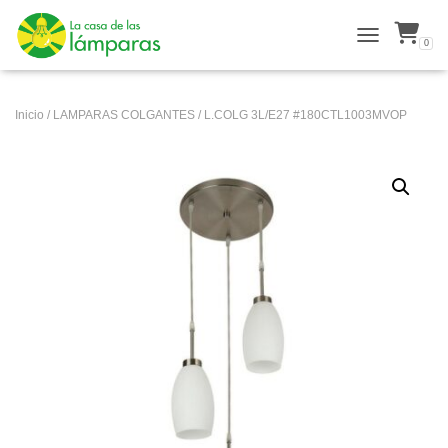
0
ALTERNAR N
Inicio
/
LAMPARAS COLGANTES
/ L.COLG 3L/E27 #180CTL1003MVOP