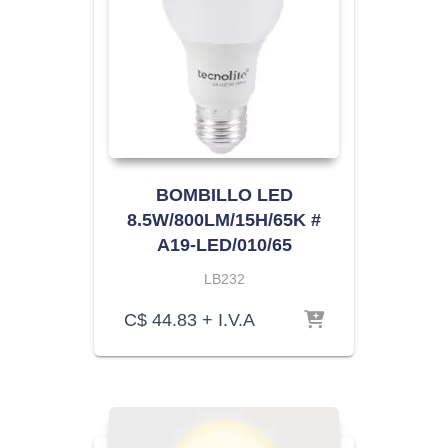
BOMBILLO LED
8.5W/800LM/15H/65K #
A19-LED/010/65
LB232
C$
44.83
+ I.V.A