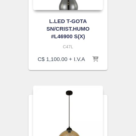
L.LED T-GOTA
SN/CRIST.HUMO
#L46900 S(X)
C47L
C$
1,100.00
+ I.V.A