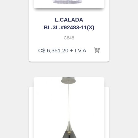
L.CALADA
BL.3L.#92483-11(X)
C848
C$
6,351.20
+ I.V.A