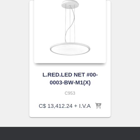
L.RED.LED NET #00-
0003-BW-M1(X)
C953
C$
13,412.24
+ I.V.A