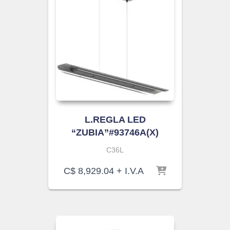
L.REGLA LED
“ZUBIA”#93746A(X)
C36L
C$
8,929.04
+ I.V.A