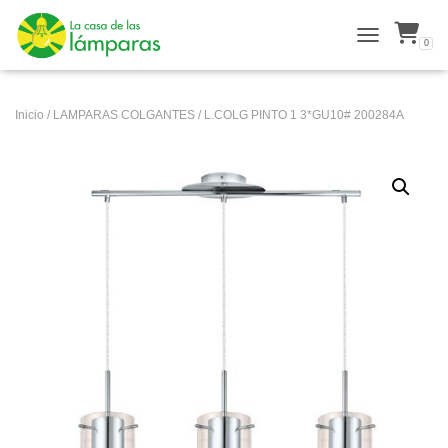
0
ALTERNAR N
Inicio
/
LAMPARAS COLGANTES
/ L.COLG PINTO 1 3*GU10# 200284A