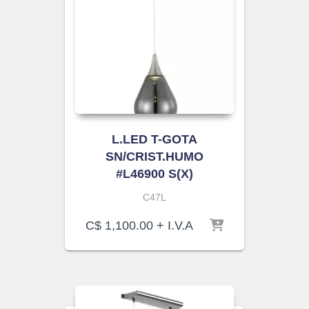
L.LED T-GOTA
SN/CRIST.HUMO
#L46900 S(X)
C47L
C$
1,100.00
+ I.V.A