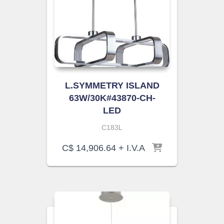
L.SYMMETRY ISLAND
63W/30K#43870-CH-
LED
C183L
C$
14,906.64
+ I.V.A