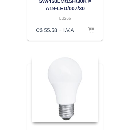
5W/450LM/15H/30K #
A19-LED/007/30
LB265
C$
55.58
+ I.V.A