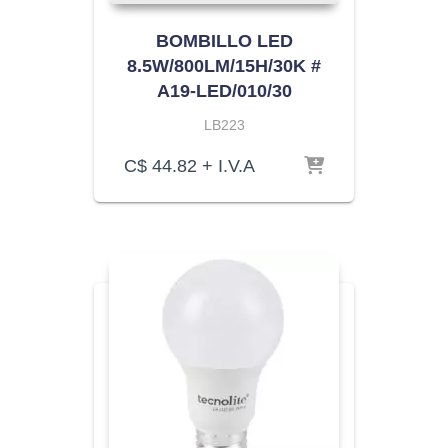
BOMBILLO LED
8.5W/800LM/15H/30K #
A19-LED/010/30
LB223
C$
44.82
+ I.V.A