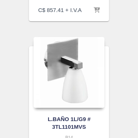
C$
857.41
+ I.V.A
L.BAÑO 1L/G9 #
3TL1101MVS
B14