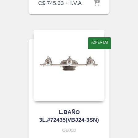
C$
745.33
+ I.V.A
¡OFERTA!
L.BAÑO
3L.#72435(VBJ24-3SN)
OB018