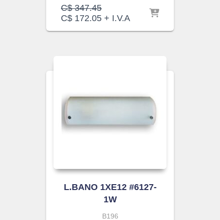
El
C$
347.45
precio
El
C$
172.05
+ I.V.A
original
precio
era:
actual
C$ 347.45.
es:
C$ 172.05.
L.BANO 1XE12 #6127-
1W
B196