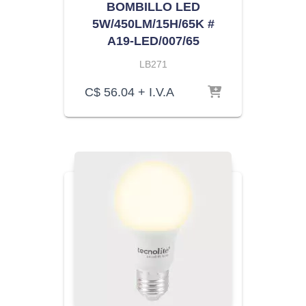
BOMBILLO LED
5W/450LM/15H/65K #
A19-LED/007/65
LB271
C$
56.04
+ I.V.A