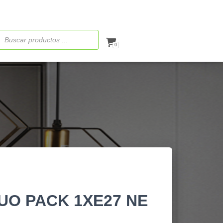
ueda
ctos
0
UO PACK 1XE27 NE