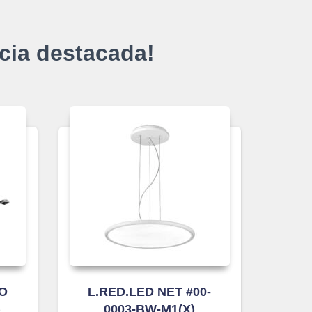
cia destacada!
IO
L.RED.LED NET #00-
)
0003-BW-M1(X)