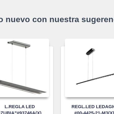
o nuevo con nuestra sugeren
L.REGLA LED
REGL.LED LEDAG
“ZUBIA”#93746A(X)
#00-4425-21-M3(X