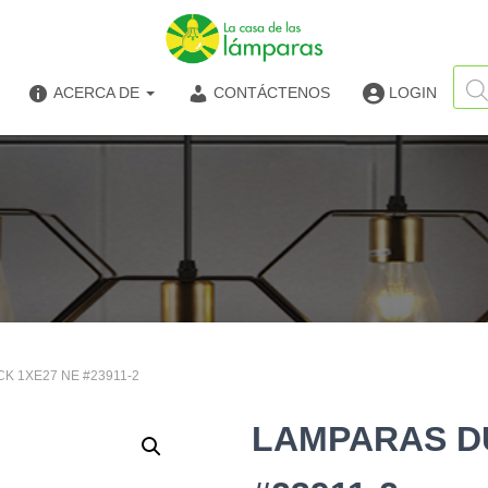
Búsq
de
ACERCA DE
CONTÁCTENOS
LOGIN
produ
K 1XE27 NE #23911-2
LAMPARAS D