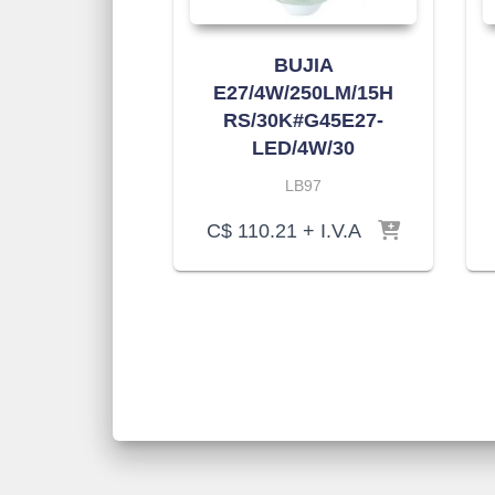
BUJIA
E27/4W/250LM/15H
RS/30K#G45E27-
LED/4W/30
LB97
C$
110.21
+ I.V.A