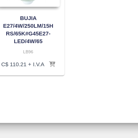
BUJIA
E27/4W/250LM/15H
RS/65K#G45E27-
LED/4W/65
LB96
C$
110.21
+ I.V.A