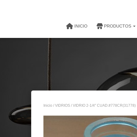
INICIO
PRODUCTOS
Inicio
/
VIDRIOS
/ VIDRIO 2-1/4″ CUAD.#778CR(31778)