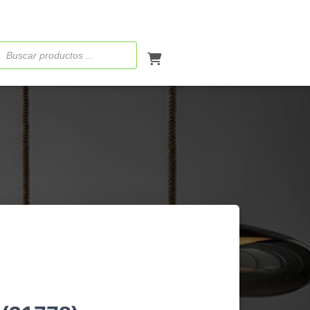
ueda
ctos