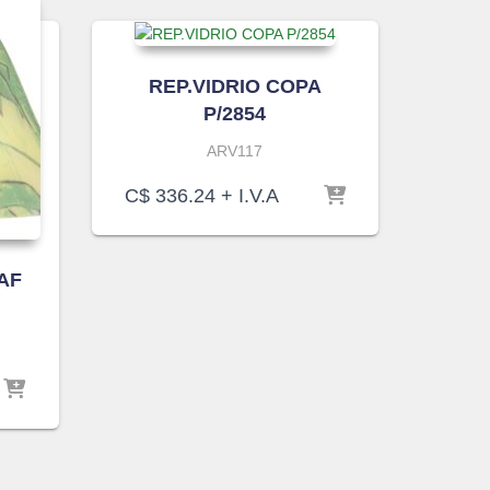
REP.VIDRIO COPA
P/2854
ARV117
C$
336.24
+ I.V.A
AF