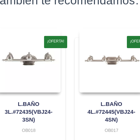
ambién te recomendamo
¡OFERTA!
¡OFE
L.BAÑO
L.BAÑO
3L.#72435(VBJ24-
4L.#72445(VBJ24-
3SN)
4SN)
OB018
OB017