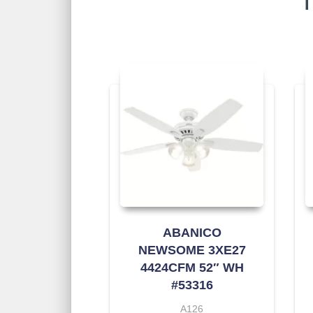
T
ABANICO
NEWSOME 3XE27
4424CFM 52″ WH
#53316
A126