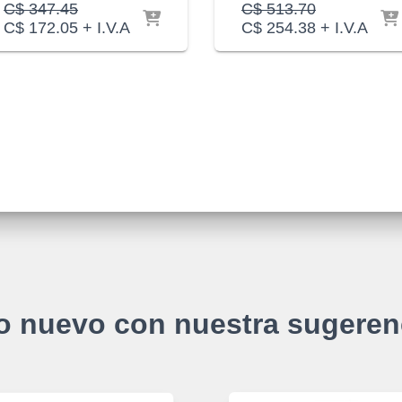
El
El
C$
347.45
C$
513.70
precio
El
precio
El
C$
172.05
+ I.V.A
C$
254.38
+ I.V.A
original
precio
original
precio
era:
actual
era:
actual
C$ 347.45.
es:
C$ 513.70.
es:
C$ 172.05.
C$ 254.38.
o nuevo con nuestra sugeren