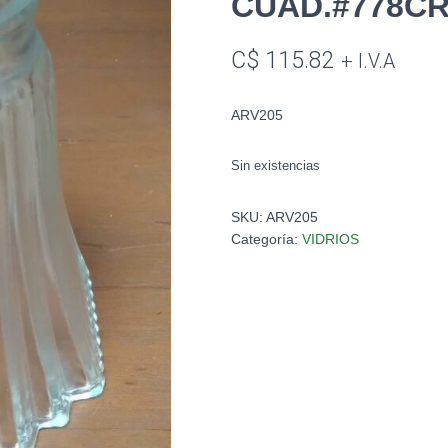
CUAD.#778CR
C$
115.82
+ I.V.A
ARV205
Sin existencias
SKU:
ARV205
Categoría:
VIDRIOS