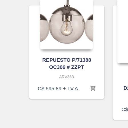
REPUESTO P/71388
OC306 # ZZPT
ARV333
D
C$
595.89
+ I.V.A
C$