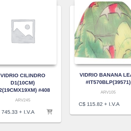
VIDRIO BANANA LE
VIDRIO CILINDRO
#IT570BLP(39571)
D1(10CM)
2(19CMX19XM) #408
ARV105
ARV245
C$
115.82
+ I.V.A
745.33
+ I.V.A