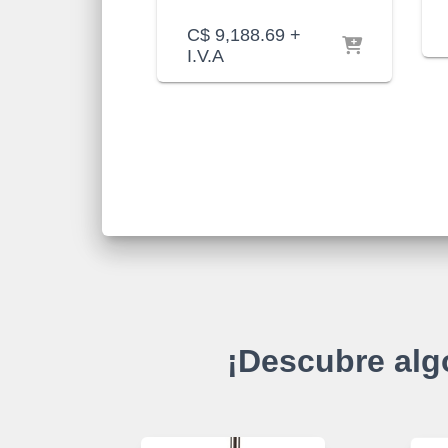
C$
9,188.69
+
I.V.A
¡Descubre alg