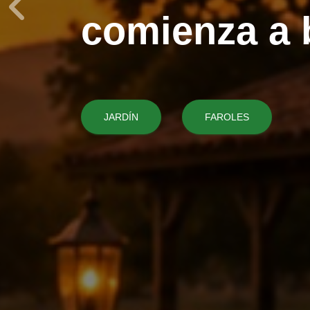
comienza a b
JARDÍN
FAROLES