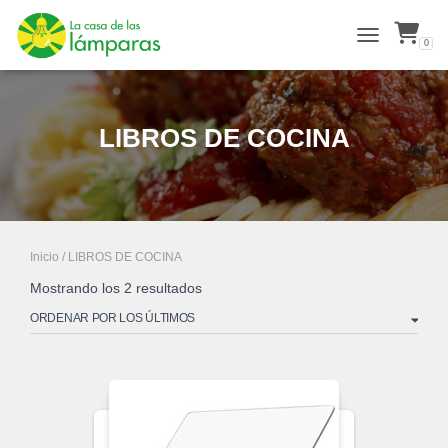
0
ALTERNAR N
LIBROS DE COCINA
Inicio
/ LIBROS DE COCINA
Ordenado
Mostrando los 2 resultados
por
los
últimos