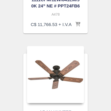
0K 24” NE # PPT24FB6
A478
C$
11,766.53
+ I.V.A