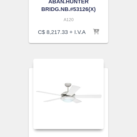
ABAN.HUNTER
BRIDG.NB.#53126(X)
A120
C$
8,217.33
+ I.V.A