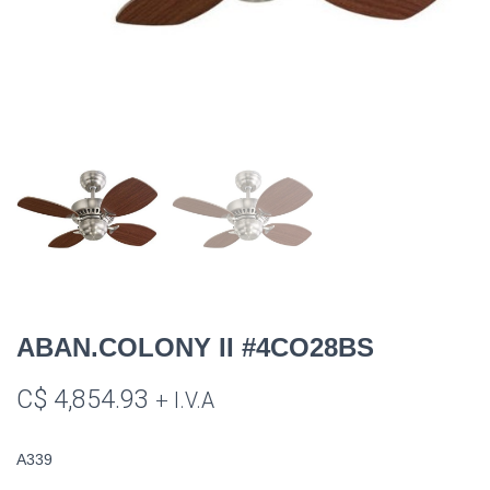
ABAN.COLONY II #4CO28BS
C$
4,854.93
+ I.V.A
A339