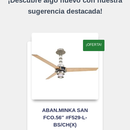
¡Descubre algo nuevo con nuestra
sugerencia destacada!
¡OFERTA!
ABAN.MINKA SAN
FCO.56″ #F529-L-
BS/CH(X)