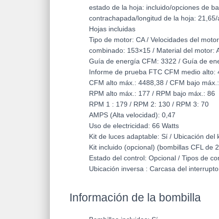
estado de la hoja: incluido/opciones de bar
contrachapada/longitud de la hoja: 21,65/a
Hojas incluidas
Tipo de motor: CA / Velocidades del motor:
combinado: 153×15 / Material del motor: Ac
Guía de energía CFM: 3322 / Guía de ener
Informe de prueba FTC CFM medio alto: 
CFM alto máx.: 4488,38 / CFM bajo máx.: 20
RPM alto máx.: 177 / RPM bajo máx.: 86
RPM 1 : 179 / RPM 2: 130 / RPM 3: 70
AMPS (Alta velocidad): 0,47
Uso de electricidad: 66 Watts
Kit de luces adaptable: Sí / Ubicación del k
Kit incluido (opcional) (bombillas CFL de 2
Estado del control: Opcional / Tipos de c
Ubicación inversa : Carcasa del interrupto
Información de la bombilla