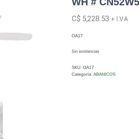
WH # CN52W
C$
5,228.53
+ I.V.A
OA17
Sin existencias
SKU:
OA17
Categoría:
ABANICOS