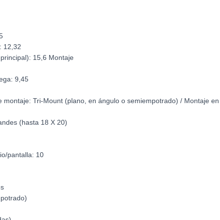
95
): 12,32
a principal): 15,6 Montaje
ega: 9,45
de montaje: Tri-Mount (plano, en ángulo o semiempotrado) / Montaje en
andes (hasta 18 X 20)
io/pantalla: 10
es
mpotrado)
das)