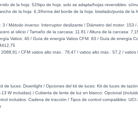
rido de la hoja: 52/tipo de hoja: solo se adapta/hojas reversibles: sí/m
ncho de la hoja: 6,3/forma del borde de la hoja: biselado/punta de la 
 3 / Método inverso: Interruptor deslizante / Diámetro del motor: 153 /
ero al silicio / Tamaño de la carcasa: 11.81 / Altura de la carcasa: 7,1
gía Vatios: 40 / Guía de energía Vatios CFM: 83 / Guía de energía Co
4412,75
88,91 / CFM vatios alto máx.: 78,47 / vatios alto máx.: 57,2 / vatios 
it de luces: Downlight / Opciones del kit de luces: Kit de luces de tazón 
-13 W incluidas) / Cubierta de lente de luz en blanco: Opcional (incluid
ontrol incluidos: Cadena de tracción / Tipos de control compatibles: UC
r