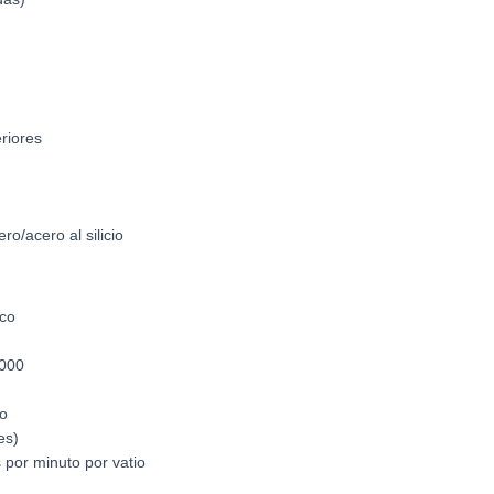
eriores
o/acero al silicio
nco
0000
to
es)
s por minuto por vatio