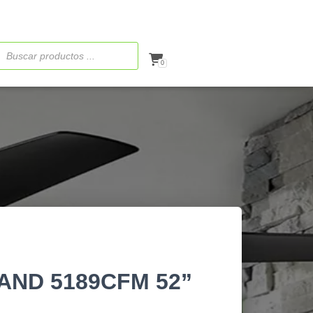
ueda
ctos
0
ND 5189CFM 52”