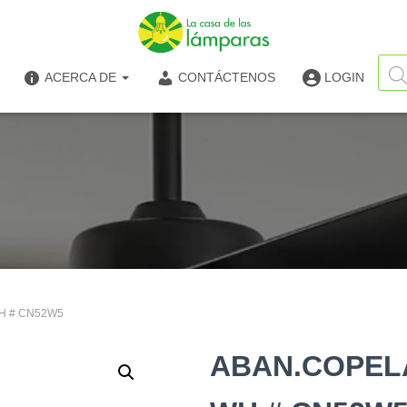
Búsq
de
ACERCA DE
CONTÁCTENOS
LOGIN
produ
H # CN52W5
ABAN.COPELA