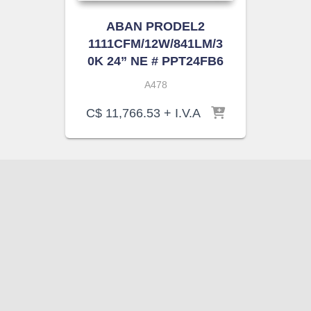
ABAN PRODEL2
1111CFM/12W/841LM/3
0K 24” NE # PPT24FB6
A478
C$
11,766.53
+ I.V.A