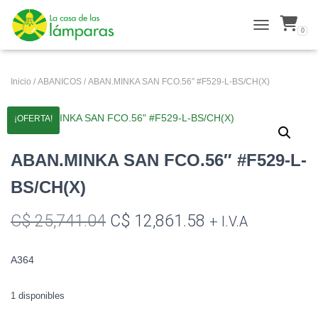
0
ALTERNAR N
Inicio
/
ABANICOS
/ ABAN.MINKA SAN FCO.56″ #F529-L-BS/CH(X)
¡OFERTA!
ABAN.MINKA SAN FCO.56″ #F529-L-
BS/CH(X)
El
El
C$
25,741.04
C$
12,861.58
+ I.V.A
precio
precio
A364
original
actual
era:
es:
1 disponibles