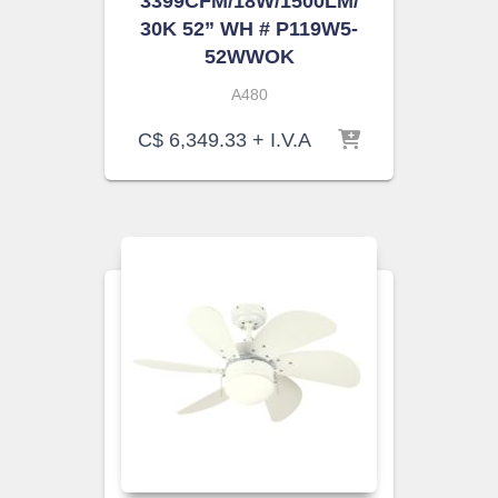
3399CFM/18W/1500LM/
30K 52” WH # P119W5-
52WWOK
A480
C$
6,349.33
+ I.V.A