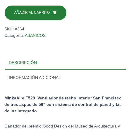
C$ 25,741.04.
C$ 12,861.58.
ABAN.MINKA
SAN
AÑADIR AL CARRITO
FCO.56"
#F529-
SKU:
A364
L-
Categoría:
ABANICOS
BS/CH(X)
cantidad
DESCRIPCIÓN
INFORMACIÓN ADICIONAL
MinkaAire F529
Ventilador de techo interior San Francisco
de tres aspas de 56″ con sistema de control de pared y kit
de luz integrado
Ganador del premio Good Design del Museo de Arquitectura y