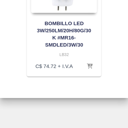
BOMBILLO LED
3W/250LM/20H/80G/30
K #MR16-
SMDLED/3W/30
LB32
C$
74.72
+ I.V.A