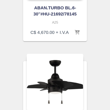
ABAN.TURBO BL.6-
30″#HU-21692/78145
A25
C$
4,670.00
+ I.V.A