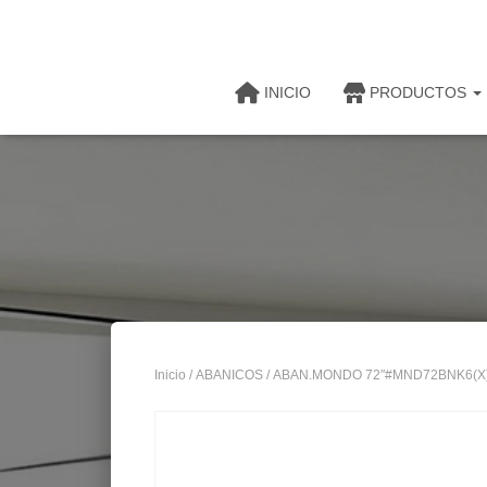
INICIO
PRODUCTOS
Inicio
/
ABANICOS
/ ABAN.MONDO 72″#MND72BNK6(X