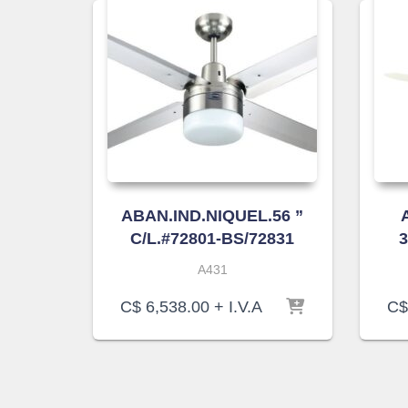
ABAN.IND.NIQUEL.56 ”
C/L.#72801-BS/72831
3
A431
C$
6,538.00
+ I.V.A
C$