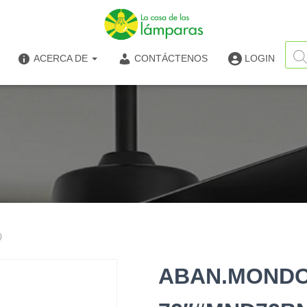
Búsq
de
ACERCA DE
CONTÁCTENOS
LOGIN
produ
)
ABAN.MOND