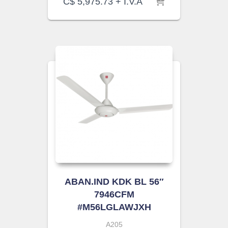
C$
5,975.73
+ I.V.A
ABAN.IND KDK BL 56″
7946CFM
#M56LGLAWJXH
A205