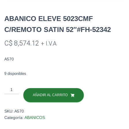
ABANICO ELEVE 5023CMF
C/REMOTO SATIN 52″#FH-52342
C$
8,574.12
+ I.V.A
A570
9 disponibles
ABANICO
ELEVE
AÑADIR AL CARRITO
5023CMF
C/REMOTO
SKU:
A570
SATIN
Categoría:
ABANICOS
52"#FH-
52342