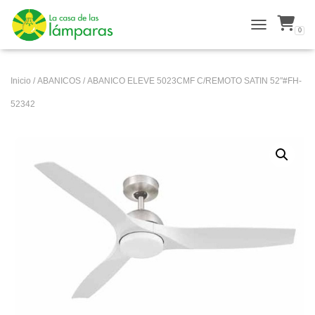
0
ALTERNAR N
Inicio
/
ABANICOS
/ ABANICO ELEVE 5023CMF C/REMOTO SATIN 52″#FH-
52342