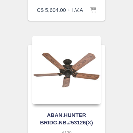
C$
5,604.00
+ I.V.A
ABAN.HUNTER
BRIDG.NB.#53126(X)
A120