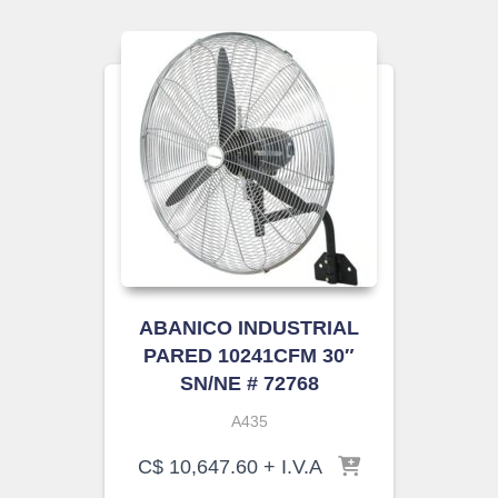
ABANICO INDUSTRIAL
PARED 10241CFM 30″
SN/NE # 72768
A435
C$
10,647.60
+ I.V.A