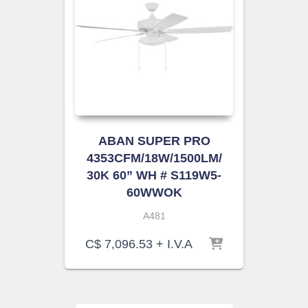
ABAN SUPER PRO
4353CFM/18W/1500LM/
30K 60” WH # S119W5-
60WWOK
A481
C$
7,096.53
+ I.V.A