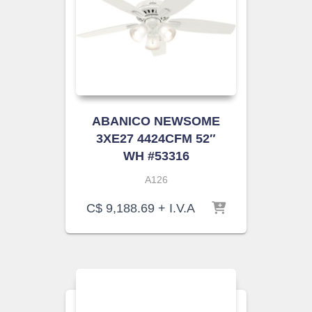
ABANICO NEWSOME
3XE27 4424CFM 52″
WH #53316
A126
C$
9,188.69
+ I.V.A