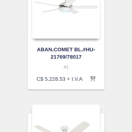
ABAN.COMET BL.#HU-
21769/78017
A1
C$
5,228.53
+ I.V.A