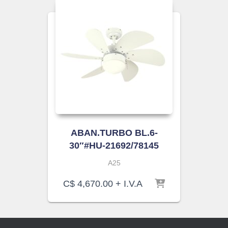
ABAN.TURBO BL.6-
30″#HU-21692/78145
A25
C$
4,670.00
+ I.V.A