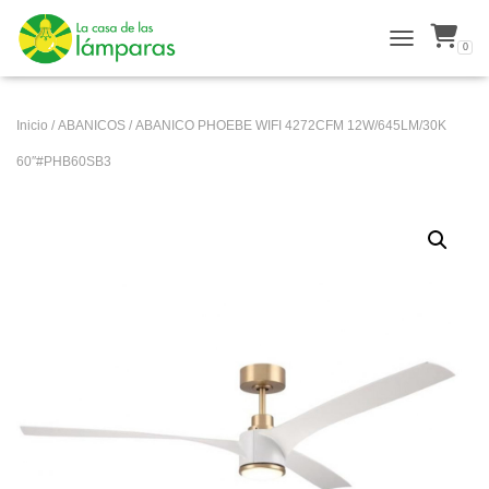
0
ALTERNAR N
Inicio
/
ABANICOS
/ ABANICO PHOEBE WIFI 4272CFM 12W/645LM/30K
60″#PHB60SB3