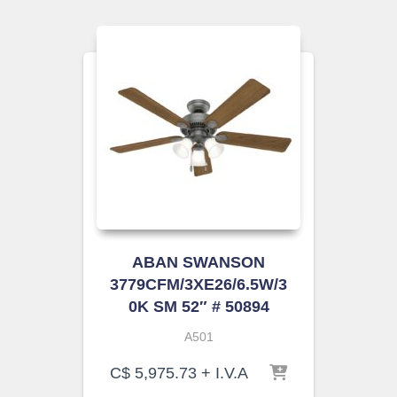
ABAN SWANSON
3779CFM/3XE26/6.5W/3
0K SM 52″ # 50894
A501
C$
5,975.73
+ I.V.A