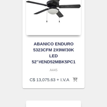
ABANICO ENDURO
5323CFM 2X9W/30K
LED
52″#END52MBK5PC1
A445
C$
13,075.63
+ I.V.A