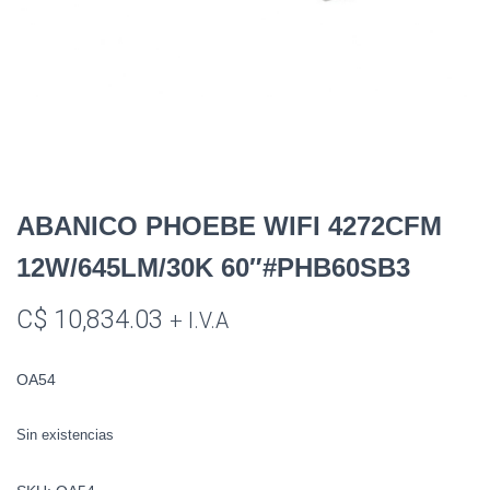
ABANICO PHOEBE WIFI 4272CFM
12W/645LM/30K 60″#PHB60SB3
C$
10,834.03
+ I.V.A
OA54
Sin existencias