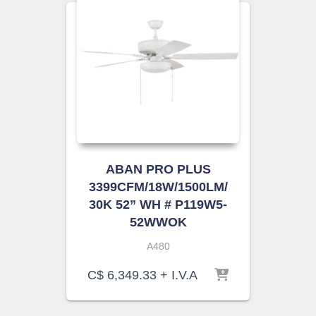
ABAN PRO PLUS
3399CFM/18W/1500LM/
30K 52” WH # P119W5-
52WWOK
A480
C$
6,349.33
+ I.V.A