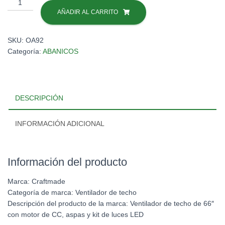
ABANICO
ZOOM
AÑADIR AL CARRITO
11MIL
CFM
SKU:
OA92
18W/1286LM/30K
Categoría:
ABANICOS
8A
66"
#ZOM66TI6
cantidad
DESCRIPCIÓN
INFORMACIÓN ADICIONAL
Información del producto
Marca:
Craftmade
Categoría de marca:
Ventilador de techo
Descripción del producto de la marca:
Ventilador de techo de 66″
con motor de CC, aspas y kit de luces LED