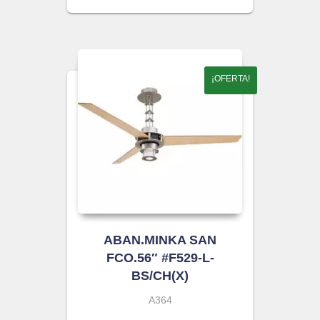
¡OFERTA!
ABAN.MINKA SAN
FCO.56″ #F529-L-
BS/CH(X)
A364