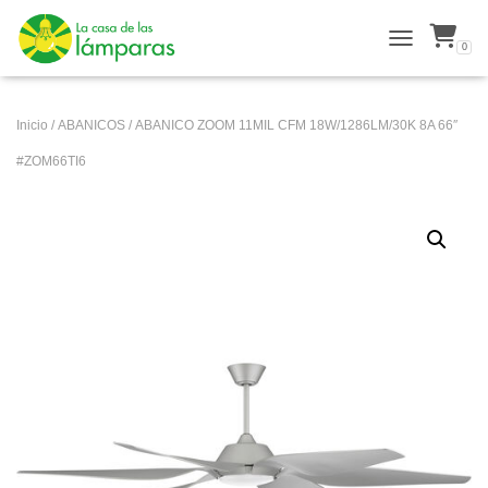
0
ALTERNAR N
Inicio
/
ABANICOS
/ ABANICO ZOOM 11MIL CFM 18W/1286LM/30K 8A 66″
#ZOM66TI6