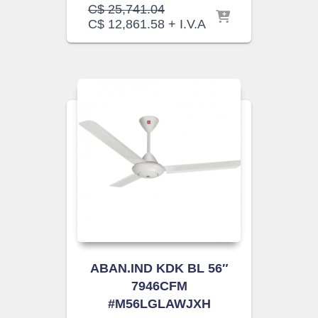
El
C$
25,741.04
precio
El
C$
12,861.58
+ I.V.A
original
precio
era:
actual
C$ 25,741.04.
es:
C$ 12,861.58.
ABAN.IND KDK BL 56″
7946CFM
#M56LGLAWJXH