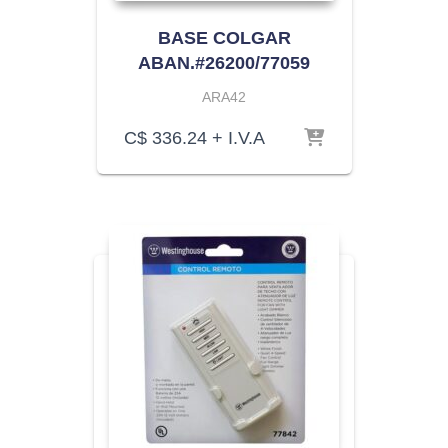
BASE COLGAR
ABAN.#26200/77059
ARA42
C$
336.24
+ I.V.A