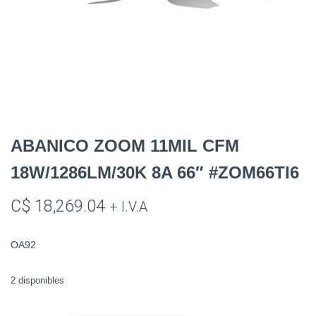
ABANICO ZOOM 11MIL CFM
18W/1286LM/30K 8A 66″ #ZOM66TI6
C$
18,269.04
+ I.V.A
OA92
2 disponibles