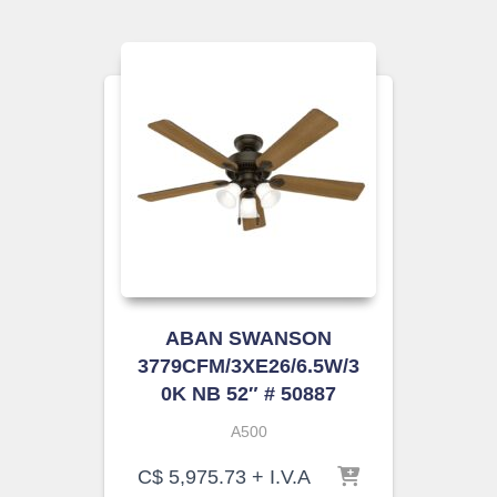
ABAN SWANSON
3779CFM/3XE26/6.5W/3
0K NB 52″ # 50887
A500
C$
5,975.73
+ I.V.A