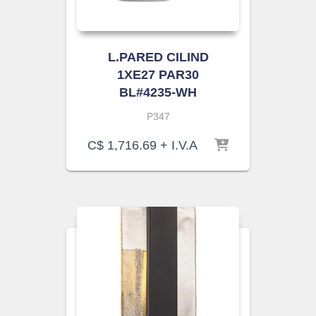
L.PARED CILIND
1XE27 PAR30
BL#4235-WH
P347
C$
1,716.69
+ I.V.A