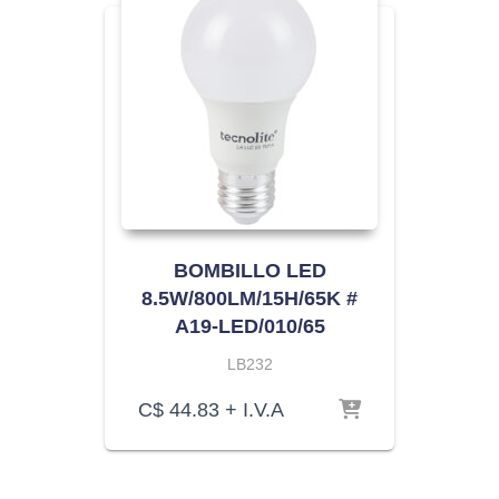
BOMBILLO LED
8.5W/800LM/15H/65K #
A19-LED/010/65
LB232
C$
44.83
+ I.V.A