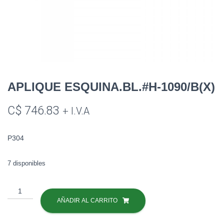
APLIQUE ESQUINA.BL.#H-1090/B(X)
C$
746.83
+ I.V.A
P304
7 disponibles
APLIQUE
ESQUINA.BL.#H-
AÑADIR AL CARRITO
1090/B(X)
cantidad