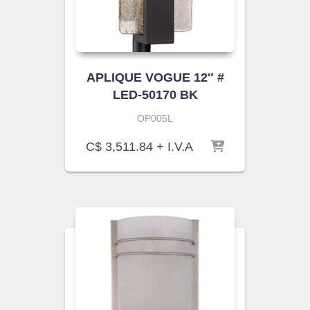
APLIQUE VOGUE 12″ #
LED-50170 BK
OP005L
C$
3,511.84
+ I.V.A