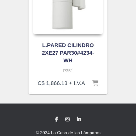
L.PARED CILINDRO
2XE27 PAR30#4234-
WH
P351
C$
1,866.13
+ I.V.A
© 2024 La Casa de las Lámparas