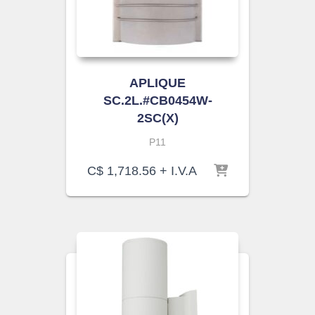
APLIQUE
SC.2L.#CB0454W-
2SC(X)
P11
C$
1,718.56
+ I.V.A