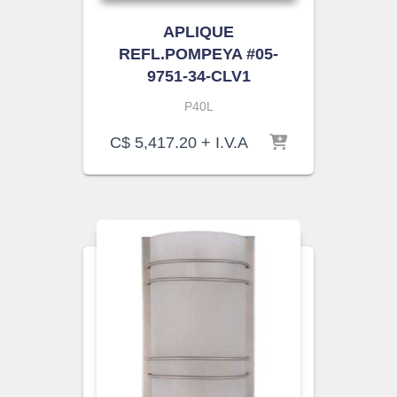
APLIQUE
REFL.POMPEYA #05-
9751-34-CLV1
P40L
C$
5,417.20
+ I.V.A