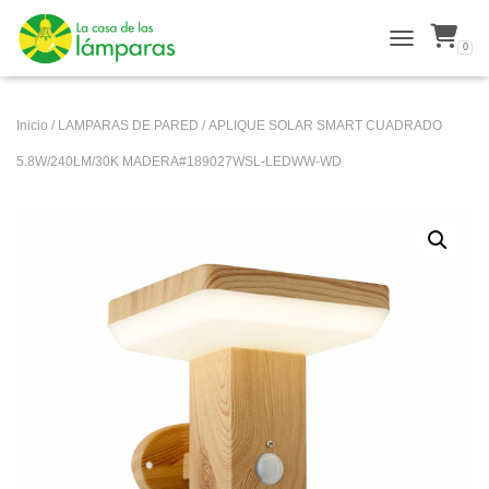
0
ALTERNAR N
Inicio
/
LAMPARAS DE PARED
/ APLIQUE SOLAR SMART CUADRADO
5.8W/240LM/30K MADERA#189027WSL-LEDWW-WD