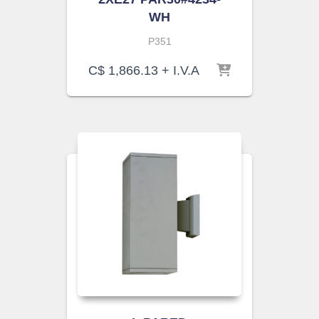
WH
P351
C$
1,866.13
+ I.V.A