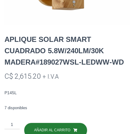
APLIQUE SOLAR SMART
CUADRADO 5.8W/240LM/30K
MADERA#189027WSL-LEDWW-WD
C$
2,615.20
+ I.V.A
P145L
7 disponibles
APLIQUE
SOLAR
AÑADIR AL CARRITO