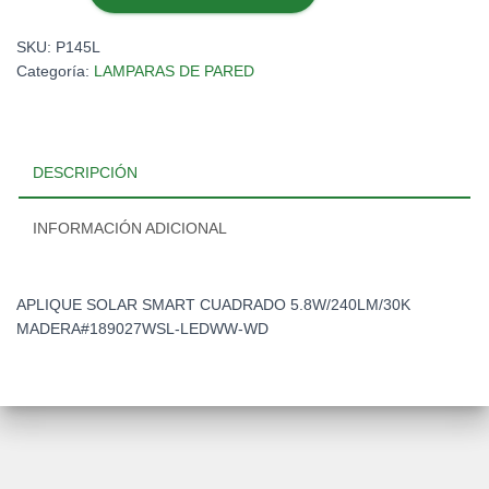
SMART
CUADRADO
SKU:
P145L
5.8W/240LM/30K
Categoría:
LAMPARAS DE PARED
MADERA#189027WSL-
LEDWW-
WD
cantidad
DESCRIPCIÓN
INFORMACIÓN ADICIONAL
APLIQUE SOLAR SMART CUADRADO 5.8W/240LM/30K
MADERA#189027WSL-LEDWW-WD