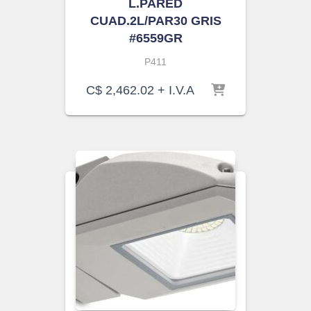
L.PARED
CUAD.2L/PAR30 GRIS
#6559GR
P411
C$
2,462.02
+ I.V.A