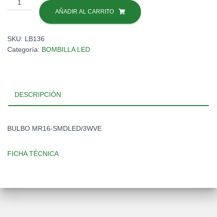
BULBO
3W/20MHRS/VERDE
AÑADIR AL CARRITO
#
MR16-
SKU:
LB136
SMDLED/3WVE
Categoría:
BOMBILLA LED
cantidad
DESCRIPCIÓN
BULBO MR16-SMDLED/3WVE
FICHA TÉCNICA