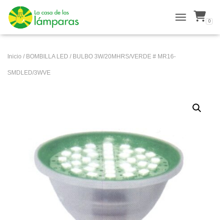
0
ALTERNAR N
Inicio
/
BOMBILLA LED
/ BULBO 3W/20MHRS/VERDE # MR16-
SMDLED/3WVE