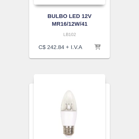
BULBO LED 12V
MR16/12W/41
LB102
C$
242.84
+ I.V.A