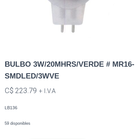
BULBO 3W/20MHRS/VERDE # MR16-
SMDLED/3WVE
C$
223.79
+ I.V.A
LB136
59 disponibles