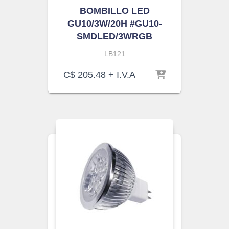
BOMBILLO LED
GU10/3W/20H #GU10-
SMDLED/3WRGB
LB121
C$
205.48
+ I.V.A