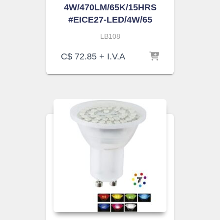
4W/470LM/65K/15HRS
#EICE27-LED/4W/65
LB108
C$
72.85
+ I.V.A