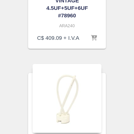
VINTAGE
4.5UF+5UF+6UF
#78960
ARA240
C$
409.09
+ I.V.A