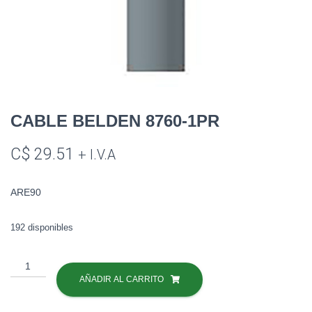
CABLE BELDEN 8760-1PR
C$
29.51
+ I.V.A
ARE90
192 disponibles
CABLE
BELDEN
AÑADIR AL CARRITO
8760-
1PR