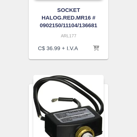
SOCKET
HALOG.RED.MR16 #
0902150/11104/136681
ARL177
C$
36.99
+ I.V.A