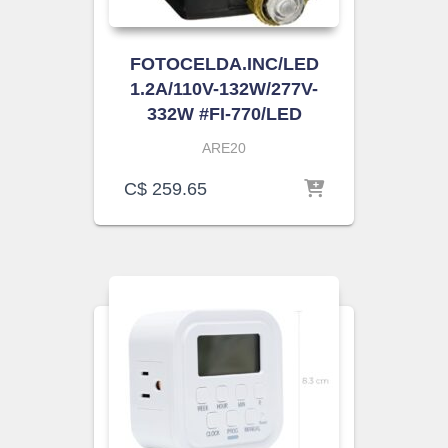
FOTOCELDA.INC/LED
1.2A/110V-132W/277V-
332W #FI-770/LED
ARE20
C$
259.65