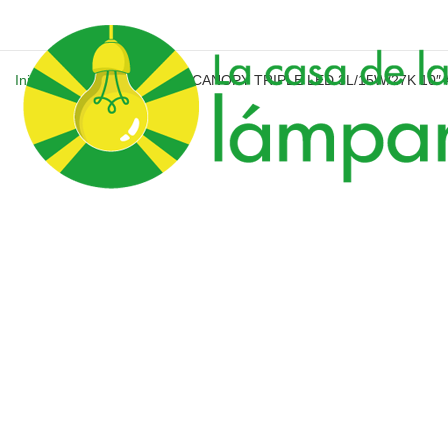
Inicio
/
CANOPY - RIELES
/ CANOPY TRIPLE LED 3L/15W/27K 10″ 