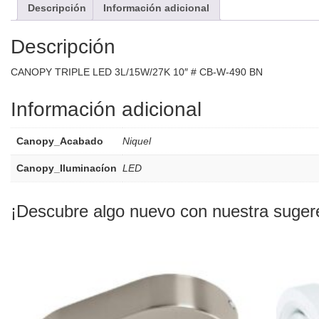
Descripción
Información adicional
W-
490
BN
Descripción
cantidad
CANOPY TRIPLE LED 3L/15W/27K 10″ # CB-W-490 BN
Información adicional
Canopy_Acabado
Niquel
Canopy_Iluminacíon
LED
¡Descubre algo nuevo con nuestra suger