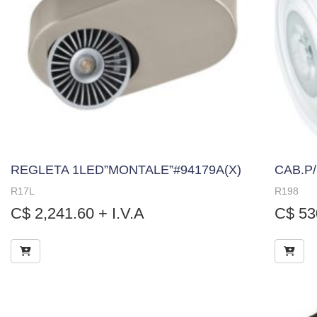
REGLETA 1LED”MONTALE”#94179A(X)
CAB.P
R17L
R198
C$
2,241.60
+ I.V.A
C$
53