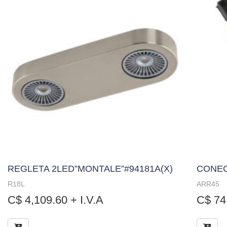
REGLETA 2LED”MONTALE”#94181A(X)
CONEC
R18L
ARR45
C$
4,109.60
+ I.V.A
C$
74