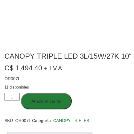
CANOPY TRIPLE LED 3L/15W/27K 10″ 
C$
1,494.40
+ I.V.A
OR007L
11 disponibles
CANOPY
Añadir al carrito
TRIPLE
LED
3L/15W/27K
10"
SKU:
OR007L
Categoría:
CANOPY - RIELES
#
CB-