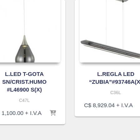
L.LED T-GOTA
L.REGLA LED
SN/CRIST.HUMO
“ZUBIA”#93746A(X
#L46900 S(X)
C36L
C47L
C$
8,929.04
+ I.V.A
1,100.00
+ I.V.A