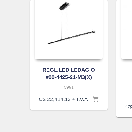
REGL.LED LEDAGIO
#00-4425-21-M3(X)
C951
C$
22,414.13
+ I.V.A
C$