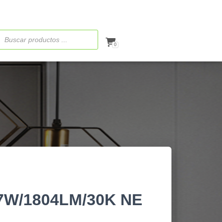
ueda
ctos
0
W/1804LM/30K NE