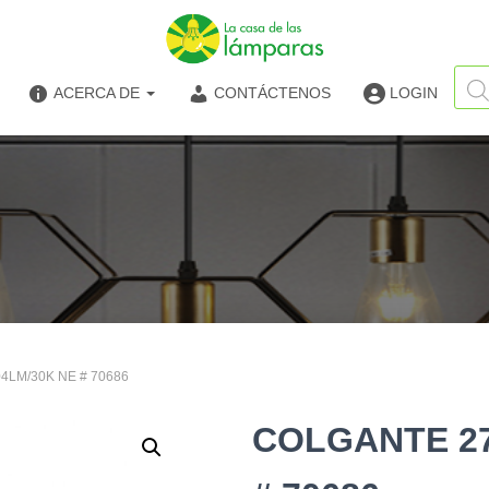
Búsq
de
ACERCA DE
CONTÁCTENOS
LOGIN
produ
4LM/30K NE # 70686
COLGANTE 27