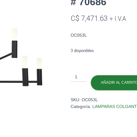
# 70686
C$
7,471.63
+ I.V.A
OC053L
3 disponibles
COLGANTE
27W/1804LM/30K
AÑADIR AL CARRIT
NE
#
SKU:
OC053L
70686
Categoría:
LAMPARAS COLGANT
cantidad