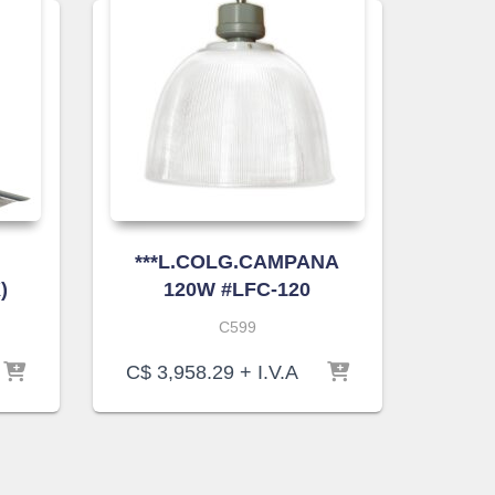
***L.COLG.CAMPANA
)
120W #LFC-120
C599
C$
3,958.29
+ I.V.A