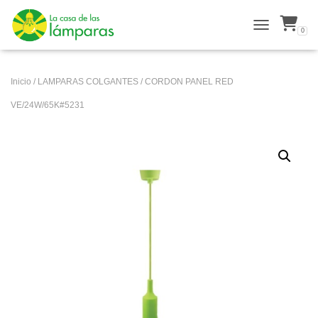
0
ALTERNAR N
Inicio
/
LAMPARAS COLGANTES
/ CORDON PANEL RED
VE/24W/65K#5231