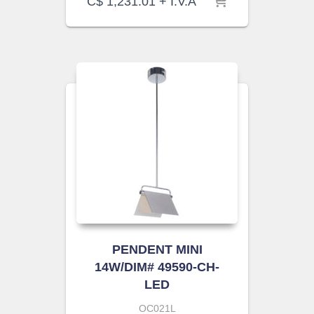
C$
1,231.01
+ I.V.A
PENDENT MINI
14W/DIM# 49590-CH-
LED
OC021L