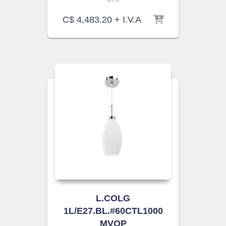
C$
4,483.20
+ I.V.A
L.COLG
1L/E27.BL.#60CTL1000
MVOP