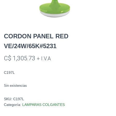
CORDON PANEL RED
VE/24W/65K#5231
C$
1,305.73
+ I.V.A
C197L
Sin existencias
SKU:
C197L
Categoría:
LAMPARAS COLGANTES