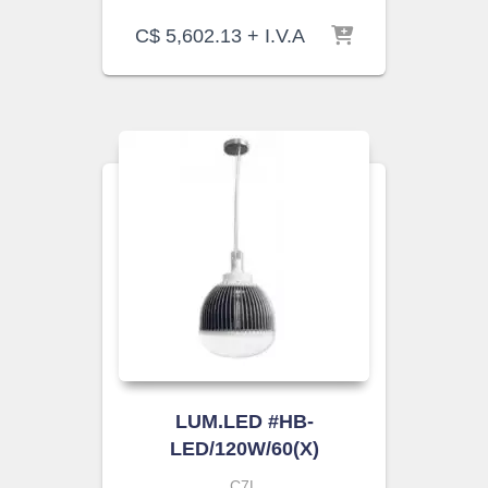
C$
5,602.13
+ I.V.A
LUM.LED #HB-
LED/120W/60(X)
C7L