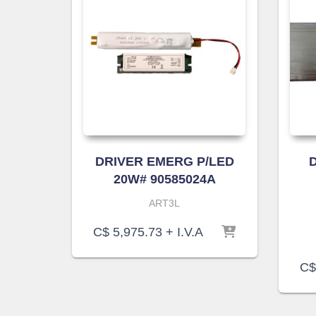
DRIVER EMERG P/LED
20W# 90585024A
ART3L
C$
5,975.73
+ I.V.A
C$