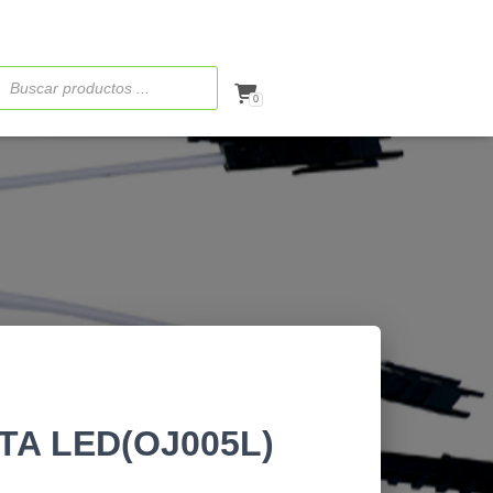
ueda
ctos
0
TA LED(OJ005L)