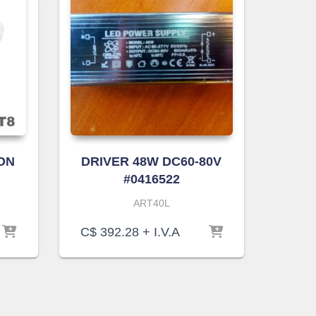
ON
DRIVER 48W DC60-80V
#0416522
ART40L
C$
392.28
+ I.V.A