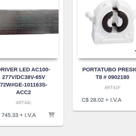
DRIVER LED AC100-
PORTATUBO PRESI
277V/DC38V-65V
T8 # 0902180
72W#GE-101163S-
ART41F
ACC2
C$
28.02
+ I.V.A
ART44L
745.33
+ I.V.A