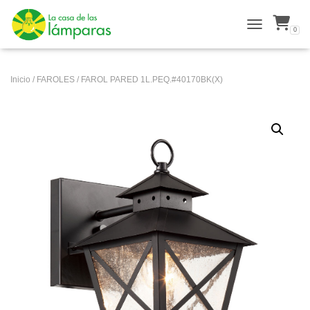
0
ALTERNAR N
Inicio
/
FAROLES
/ FAROL PARED 1L.PEQ.#40170BK(X)