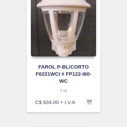
FAROL P-BL/CORTO
F6221WCI # FP122-I60-
WC
F38
C$
934.00
+ I.V.A