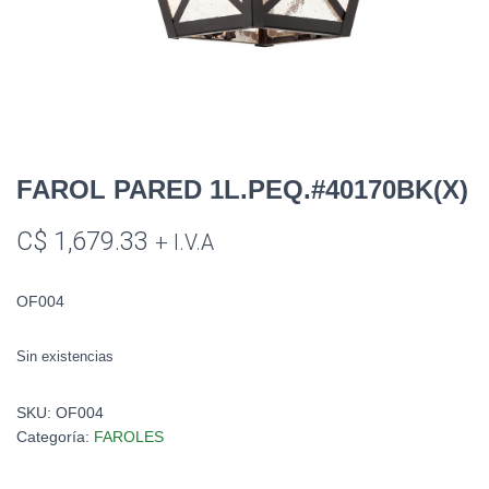
FAROL PARED 1L.PEQ.#40170BK(X)
C$
1,679.33
+ I.V.A
OF004
Sin existencias
SKU:
OF004
Categoría:
FAROLES