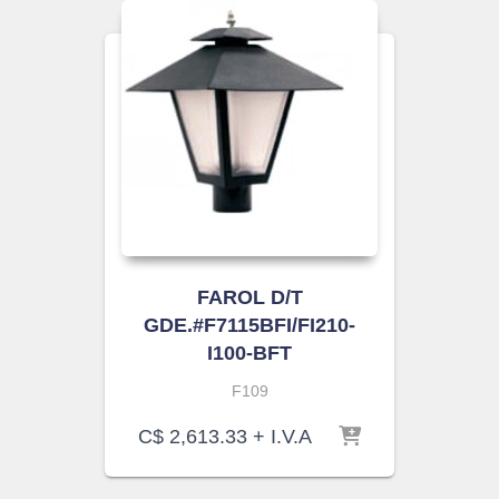
FAROL D/T
GDE.#F7115BFI/FI210-
I100-BFT
F109
C$
2,613.33
+ I.V.A