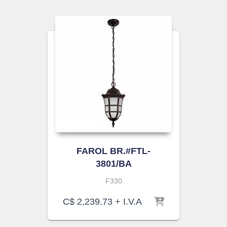
FAROL BR.#FTL-
3801/BA
F330
C$
2,239.73
+ I.V.A