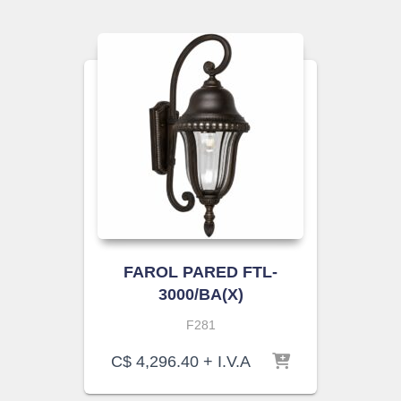
FAROL PARED FTL-
3000/BA(X)
F281
C$
4,296.40
+ I.V.A