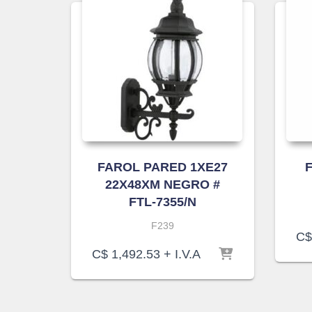
FAROL PARED 1XE27
22X48XM NEGRO #
FTL-7355/N
F239
C$
C$
1,492.53
+ I.V.A