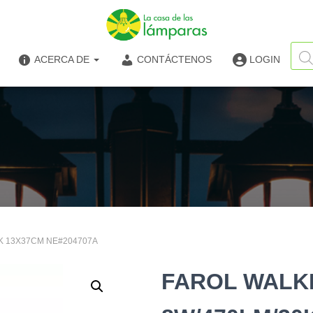
Búsq
de
ACERCA DE
CONTÁCTENOS
LOGIN
produ
0K 13X37CM NE#204707A
FAROL WALKE