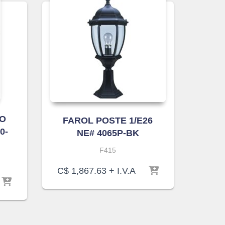
TO
FAROL POSTE 1/E26
0-
NE# 4065P-BK
F415
C$
1,867.63
+ I.V.A