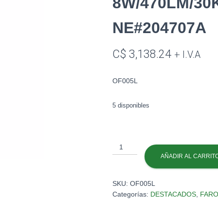
8W/470LM/30
NE#204707A
C$
3,138.24
+ I.V.A
OF005L
5 disponibles
FAROL
WALKER
AÑADIR AL CARRIT
HILL
8W/470LM/30K
SKU:
OF005L
13X37CM
Categorías:
DESTACADOS
,
FARO
NE#204707A
cantidad