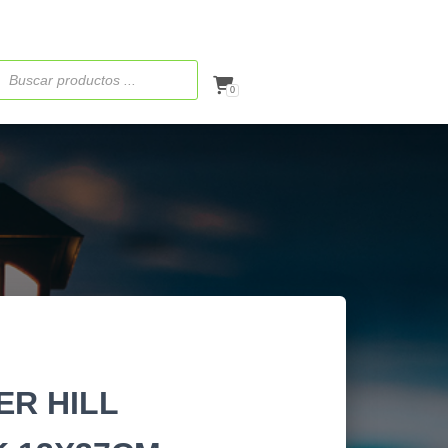
ueda
ctos
0
R HILL