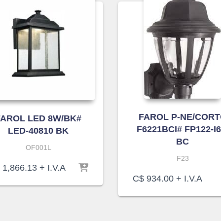
FAROL P-NE/COR
FAROL LED 8W/BK#
F6221BCI# FP122-I6
LED-40810 BK
BC
OF001L
F23
1,866.13
+ I.V.A
C$
934.00
+ I.V.A