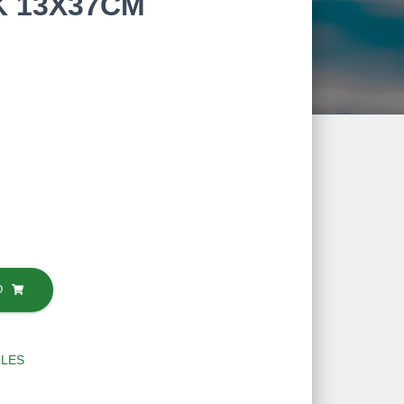
K 13X37CM
O
LES