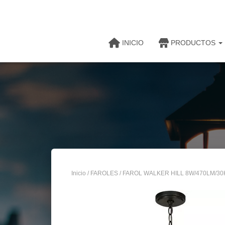
INICIO
PRODUCTOS
Inicio
/
FAROLES
/ FAROL WALKER HILL 8W/470LM/3