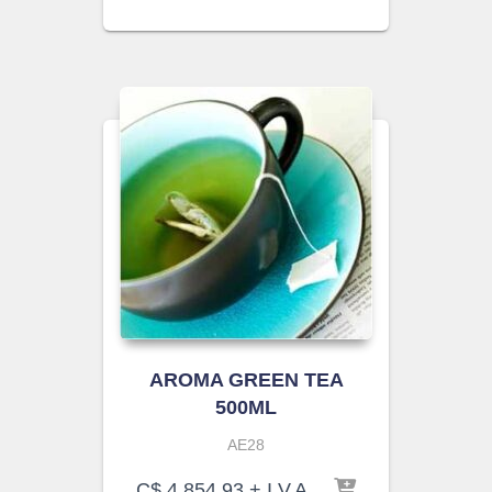
AROMA GREEN TEA
500ML
AE28
C$
4,854.93
+ I.V.A