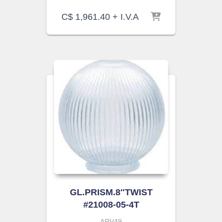
C$
1,961.40
+ I.V.A
GL.PRISM.8″TWIST
#21008-05-4T
ARV49