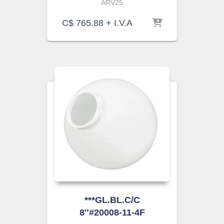
ARV25
C$
765.88
+ I.V.A
***GL.BL.C/C
8″#20008-11-4F