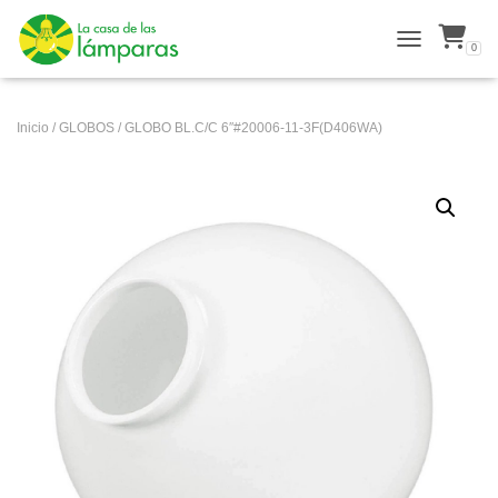
0
ALTERNAR N
Inicio
/
GLOBOS
/ GLOBO BL.C/C 6″#20006-11-3F(D406WA)