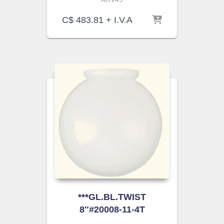
C$
483.81
+ I.V.A
***GL.BL.TWIST
8″#20008-11-4T