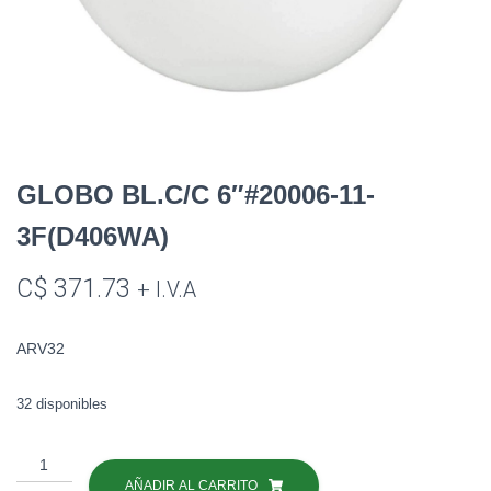
GLOBO BL.C/C 6″#20006-11-
3F(D406WA)
C$
371.73
+ I.V.A
ARV32
32 disponibles
GLOBO
BL.C/C
AÑADIR AL CARRITO