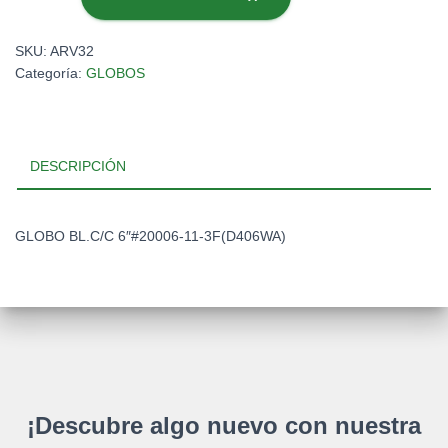
6"#20006-
11-
SKU:
ARV32
3F(D406WA)
Categoría:
GLOBOS
cantidad
DESCRIPCIÓN
GLOBO BL.C/C 6″#20006-11-3F(D406WA)
¡Descubre algo nuevo con nuestra