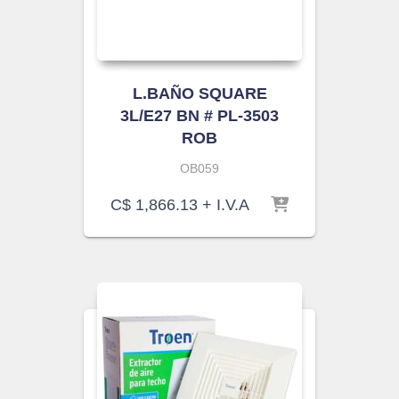
L.BAÑO SQUARE
3L/E27 BN # PL-3503
ROB
OB059
C$
1,866.13
+ I.V.A