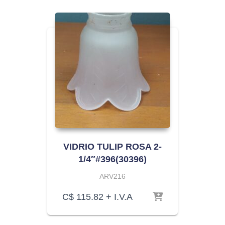
VIDRIO TULIP ROSA 2-
1/4″#396(30396)
ARV216
C$
115.82
+ I.V.A