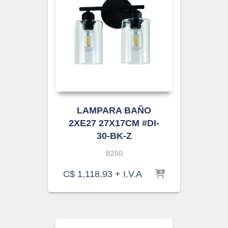
LAMPARA BAÑO
2XE27 27X17CM #DI-
30-BK-Z
B250
C$
1,118.93
+ I.V.A