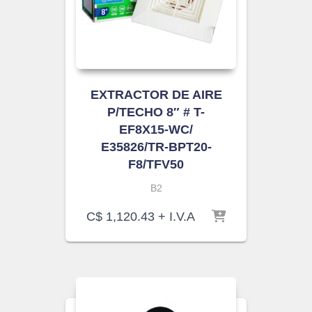
EXTRACTOR DE AIRE
P/TECHO 8″ # T-
EF8X15-WC/
E35826/TR-BPT20-
F8/TFV50
B2
C$
1,120.43
+ I.V.A