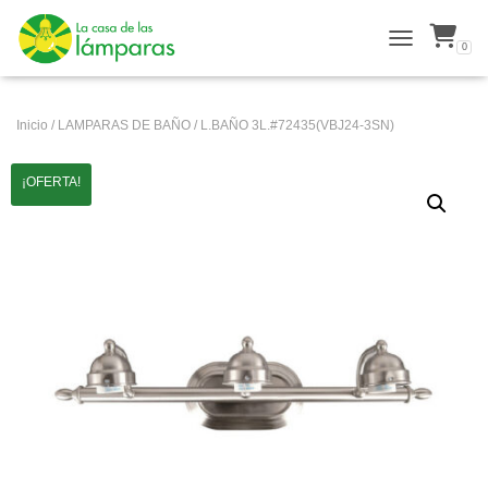
0
ALTERNAR N
Inicio
/
LAMPARAS DE BAÑO
/ L.BAÑO 3L.#72435(VBJ24-3SN)
¡OFERTA!