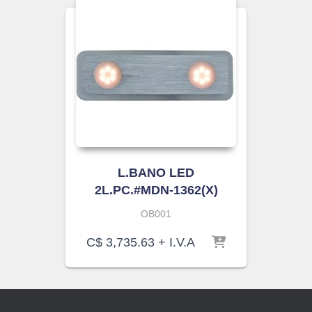
L.BANO LED
2L.PC.#MDN-1362(X)
OB001
C$
3,735.63
+ I.V.A