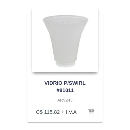
VIDRIO P/SWIRL
#81011
ARV243
C$
115.82
+ I.V.A