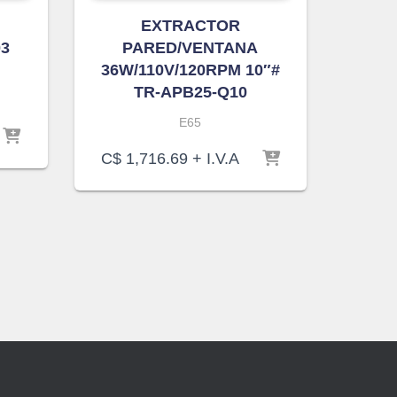
EXTRACTOR
03
PARED/VENTANA
36W/110V/120RPM 10″#
TR-APB25-Q10
E65
C$
1,716.69
+ I.V.A