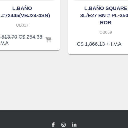
L.BAÑO
L.BAÑO SQUARE
L.#72445(VBJ24-4SN)
3L/E27 BN # PL-35
ROB
OB017
OB059
El
El
513.70
C$
254.38
precio
precio
.V.A
C$
1,866.13
+ I.V.A
original
actual
era:
es:
C$ 513.70.
C$ 254.38.