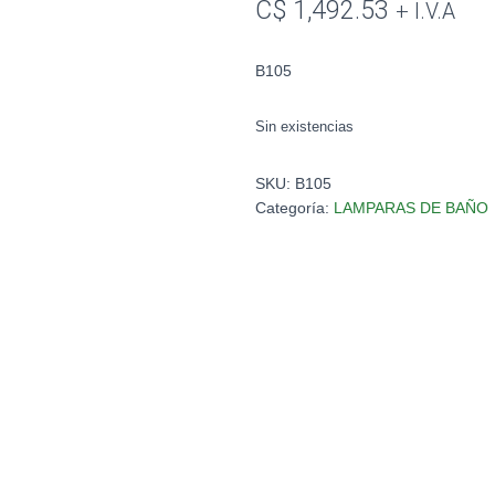
C$
1,492.53
+ I.V.A
B105
Sin existencias
SKU:
B105
Categoría:
LAMPARAS DE BAÑO