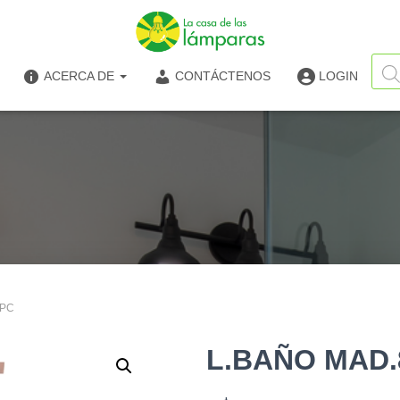
Búsq
de
ACERCA DE
CONTÁCTENOS
LOGIN
produ
8PC
L.BAÑO MAD.