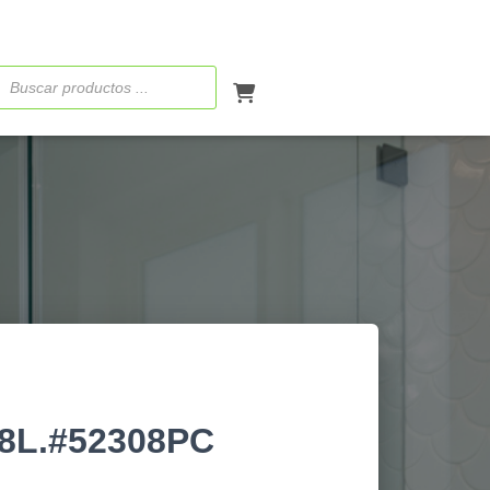
ueda
ctos
8L.#52308PC