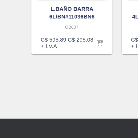
L.BAÑO BARRA
6L/BN#11036BN6
4
OB037
El
El
C$
595.89
C$
295.08
C$
precio
precio
+ I.V.A
+ I
original
actual
era:
es:
C$ 595.89.
C$ 295.08.