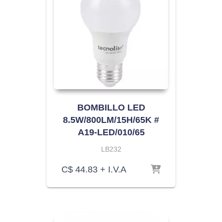
BOMBILLO LED
8.5W/800LM/15H/65K #
A19-LED/010/65
LB232
C$
44.83
+ I.V.A