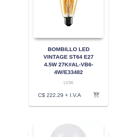
BOMBILLO LED
VINTAGE ST64 E27
4.5W 27K#AL-VB6-
4W/E33482
LV36
C$
222.29
+ I.V.A