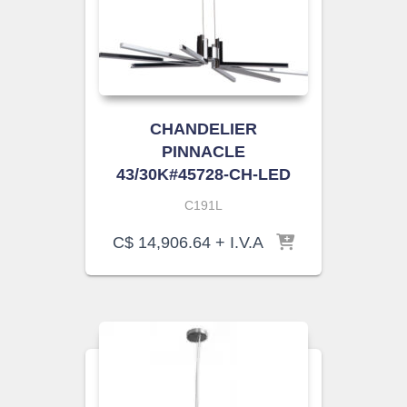
CHANDELIER
PINNACLE
43/30K#45728-CH-LED
C191L
C$
14,906.64
+ I.V.A