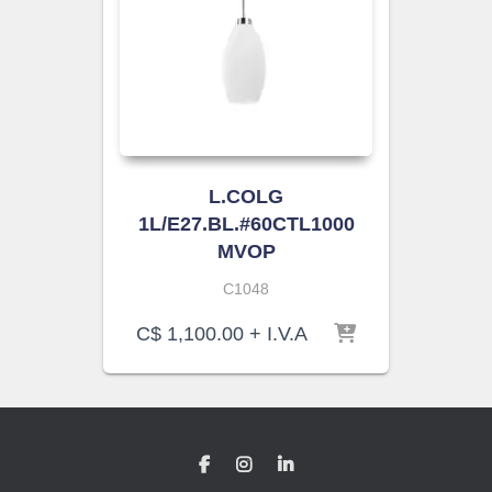
L.COLG
1L/E27.BL.#60CTL1000
MVOP
C1048
C$
1,100.00
+ I.V.A