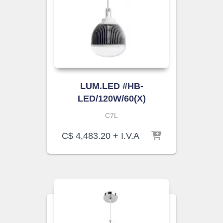
LUM.LED #HB-
LED/120W/60(X)
C7L
C$
4,483.20
+ I.V.A