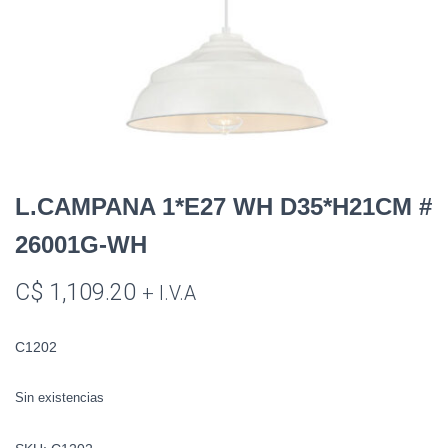
L.CAMPANA 1*E27 WH D35*H21CM #
26001G-WH
C$
1,109.20
+ I.V.A
C1202
Sin existencias