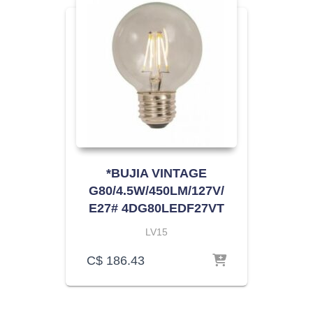
*BUJIA VINTAGE
G80/4.5W/450LM/127V/
E27# 4DG80LEDF27VT
LV15
C$
186.43