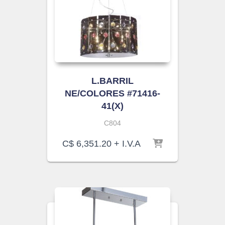
L.BARRIL
NE/COLORES #71416-
41(X)
C804
C$
6,351.20
+ I.V.A