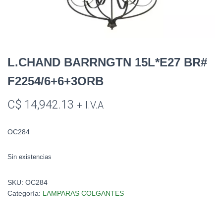
L.CHAND BARRNGTN 15L*E27 BR#
F2254/6+6+3ORB
C$
14,942.13
+ I.V.A
OC284
Sin existencias
SKU:
OC284
Categoría:
LAMPARAS COLGANTES