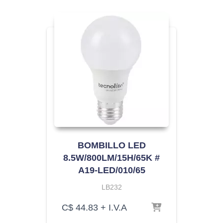
BOMBILLO LED
8.5W/800LM/15H/65K #
A19-LED/010/65
LB232
C$
44.83
+ I.V.A