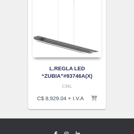
L.REGLA LED
“ZUBIA”#93746A(X)
C36L
C$
8,929.04
+ I.V.A