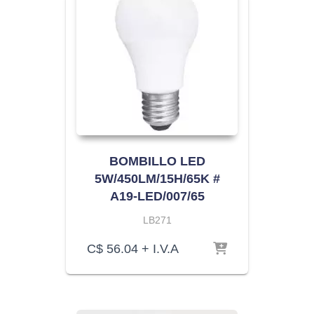
BOMBILLO LED
5W/450LM/15H/65K #
A19-LED/007/65
LB271
C$
56.04
+ I.V.A