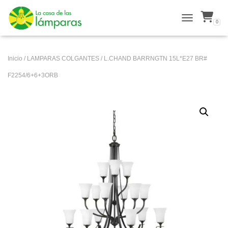
0
ALTERNAR N
Inicio
/
LAMPARAS COLGANTES
/ L.CHAND BARRNGTN 15L*E27 BR#
F2254/6+6+3ORB