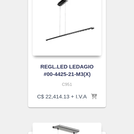
REGL.LED LEDAGIO
#00-4425-21-M3(X)
C951
C$
22,414.13
+ I.V.A