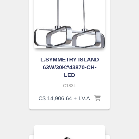
L.SYMMETRY ISLAND
63W/30K#43870-CH-
LED
C183L
C$
14,906.64
+ I.V.A