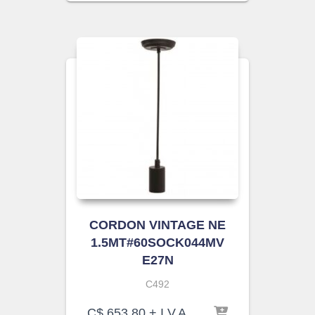
CORDON VINTAGE NE
1.5MT#60SOCK044MV
E27N
C492
C$
653.80
+ I.V.A