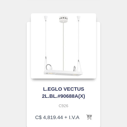
L.EGLO VECTUS
2L.BL.#90688A(X)
C926
C$
4,819.44
+ I.V.A