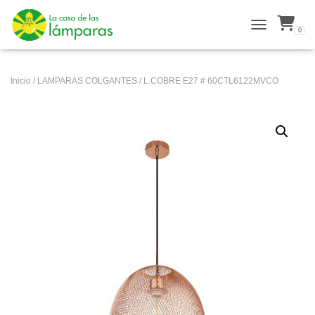
0
ALTERNAR N
Inicio
/
LAMPARAS COLGANTES
/ L.COBRE E27 # 60CTL6122MVCO