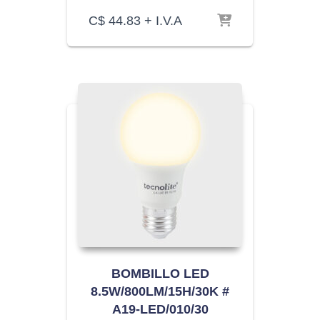
C$
44.83
+ I.V.A
BOMBILLO LED
8.5W/800LM/15H/30K #
A19-LED/010/30