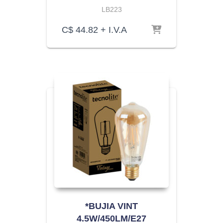
LB223
C$
44.82
+ I.V.A
*BUJIA VINT
4.5W/450LM/E27