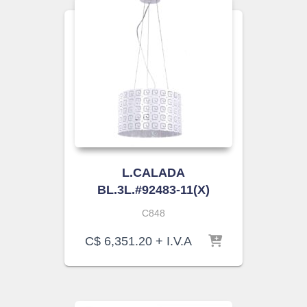
L.CALADA
BL.3L.#92483-11(X)
C848
C$
6,351.20
+ I.V.A