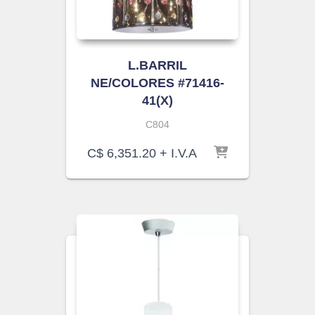
L.BARRIL
NE/COLORES #71416-
41(X)
C804
C$
6,351.20
+ I.V.A