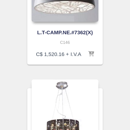
L.T-CAMP.NE.#7362(X)
C146
C$
1,520.16
+ I.V.A