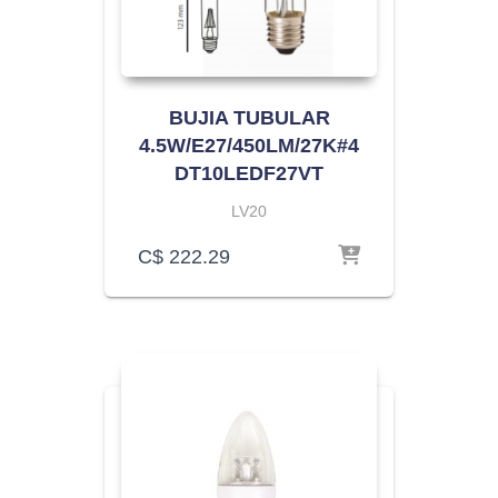
BUJIA TUBULAR
4.5W/E27/450LM/27K#4
DT10LEDF27VT
LV20
C$
222.29