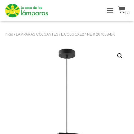
0
ALTERNAR N
Inicio
/
LAMPARAS COLGANTES
/ L.COLG 1XE27 NE # 26705B-BK