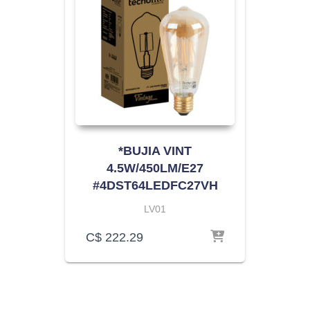
*BUJIA VINT
4.5W/450LM/E27
#4DST64LEDFC27VH
LV01
C$
222.29