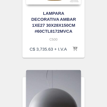
LAMPARA
DECORATIVA AMBAR
1XE27 30X28X150CM
#60CTL8172MVCA
C500
C$
3,735.63
+ I.V.A