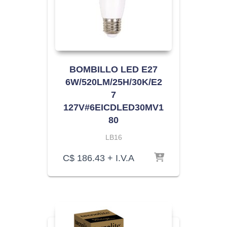
BOMBILLO LED E27
6W/520LM/25H/30K/E2
7
127V#6EICDLED30MV1
80
LB16
C$
186.43
+ I.V.A