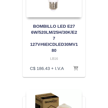
BOMBILLO LED E27
6W/520LM/25H/30K/E2
7
127V#6EICDLED30MV1
80
LB16
C$
186.43
+ I.V.A