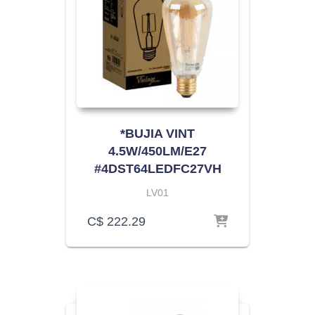
*BUJIA VINT
4.5W/450LM/E27
#4DST64LEDFC27VH
LV01
C$
222.29