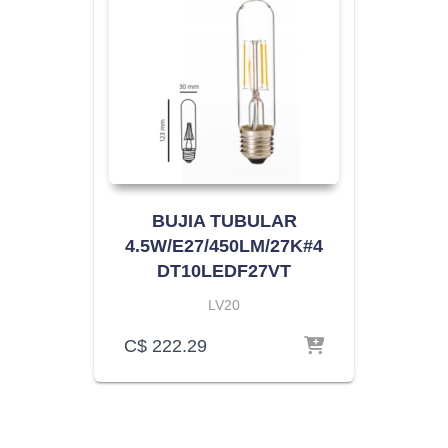
BUJIA TUBULAR
4.5W/E27/450LM/27K#4
DT10LEDF27VT
LV20
C$
222.29