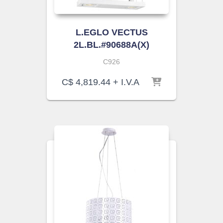
L.EGLO VECTUS
2L.BL.#90688A(X)
C926
C$
4,819.44
+ I.V.A