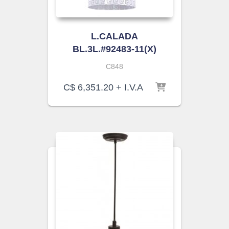
L.CALADA
BL.3L.#92483-11(X)
C848
C$
6,351.20
+ I.V.A