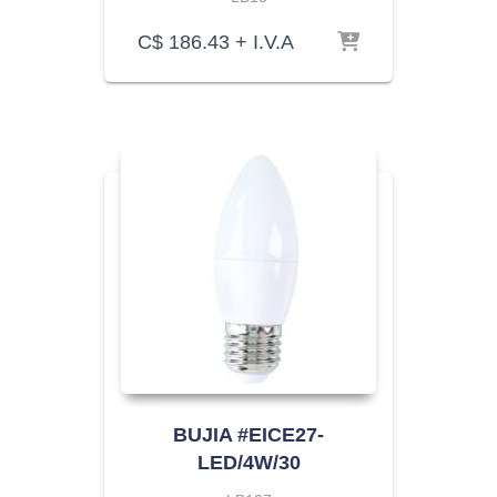
C$
186.43
+ I.V.A
BUJIA #EICE27-
LED/4W/30