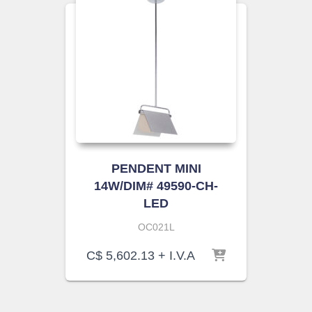
PENDENT MINI
14W/DIM# 49590-CH-
LED
OC021L
C$
5,602.13
+ I.V.A