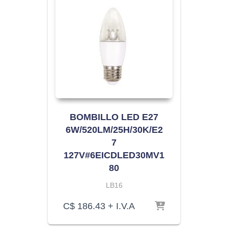
BOMBILLO LED E27
6W/520LM/25H/30K/E2
7
127V#6EICDLED30MV1
80
LB16
C$
186.43
+ I.V.A