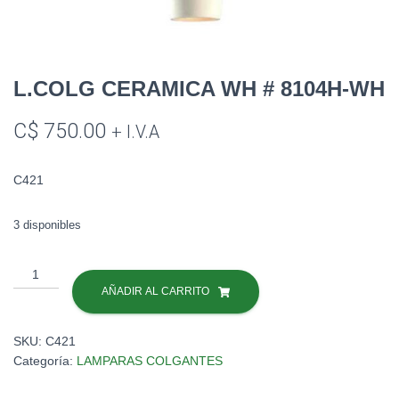
L.COLG CERAMICA WH # 8104H-WH
C$
750.00
+ I.V.A
C421
3 disponibles
L.COLG
CERAMICA
AÑADIR AL CARRITO
WH
#
SKU:
C421
8104H-
Categoría:
LAMPARAS COLGANTES
WH
cantidad