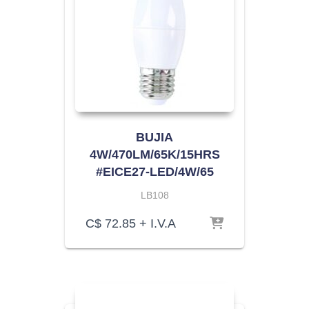
BUJIA
4W/470LM/65K/15HRS
#EICE27-LED/4W/65
LB108
C$
72.85
+ I.V.A