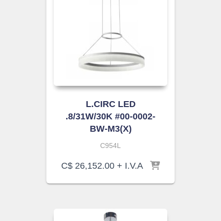
L.CIRC LED
.8/31W/30K #00-0002-
BW-M3(X)
C954L
C$
26,152.00
+ I.V.A