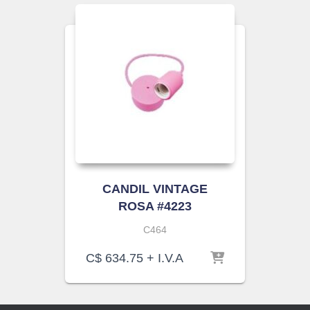
CANDIL VINTAGE
ROSA #4223
C464
C$
634.75
+ I.V.A