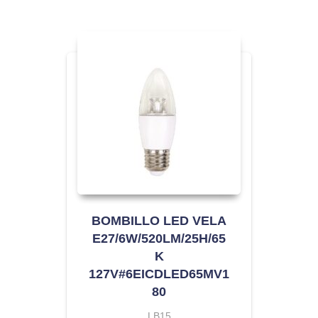
BOMBILLO LED VELA
E27/6W/520LM/25H/65
K
127V#6EICDLED65MV1
80
LB15