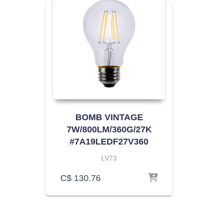
BOMB VINTAGE
7W/800LM/360G/27K
#7A19LEDF27V360
LV73
C$
130.76