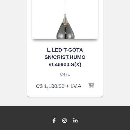
L.LED T-GOTA
SN/CRIST.HUMO
#L46900 S(X)
C47L
C$
1,100.00
+ I.V.A