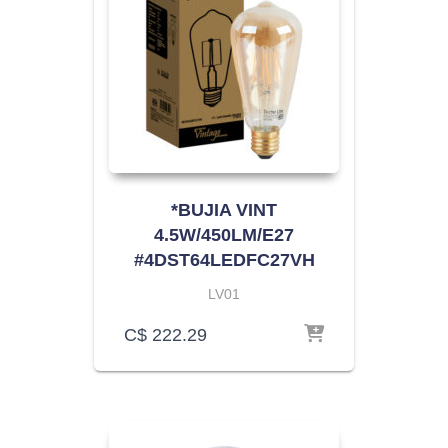
*BUJIA VINT
4.5W/450LM/E27
#4DST64LEDFC27VH
LV01
C$
222.29