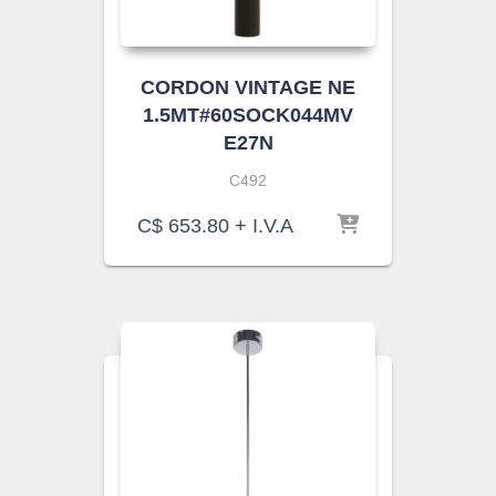
CORDON VINTAGE NE
1.5MT#60SOCK044MV
E27N
C492
C$
653.80
+ I.V.A