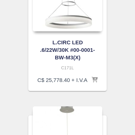
L.CIRC LED
.6/22W/30K #00-0001-
BW-M3(X)
C171L
C$
25,778.40
+ I.V.A