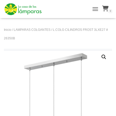
0
ALTERNAR N
Inicio
/
LAMPARAS COLGANTES
/ L.COLG CILINDROS FROST 3LXE27 #
26350B