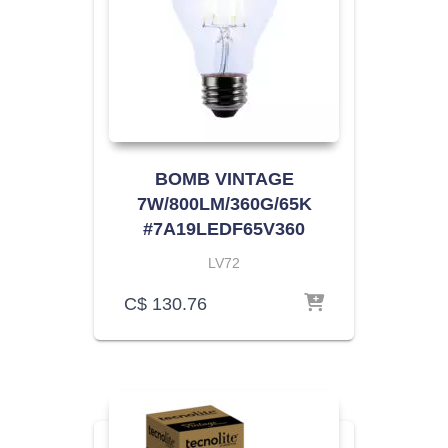
BOMB VINTAGE
7W/800LM/360G/65K
#7A19LEDF65V360
LV72
C$
130.76