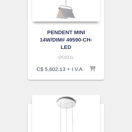
PENDENT MINI
14W/DIM# 49590-CH-
LED
OC021L
C$
5,602.13
+ I.V.A