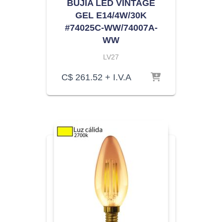
BUJIA LED VINTAGE
GEL E14/4W/30K
#74025C-WW/74007A-
WW
LV27
C$
261.52
+ I.V.A