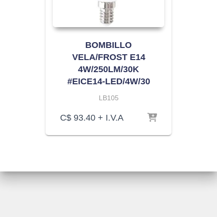
BOMBILLO
VELA/FROST E14
4W/250LM/30K
#EICE14-LED/4W/30
LB105
C$
93.40
+ I.V.A