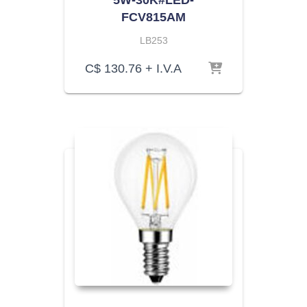
5W-30K#LED-
FCV815AM
LB253
C$
130.76
+ I.V.A