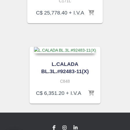
C171L
C$
25,778.40
+ I.V.A
L.CALADA
BL.3L.#92483-11(X)
C848
C$
6,351.20
+ I.V.A