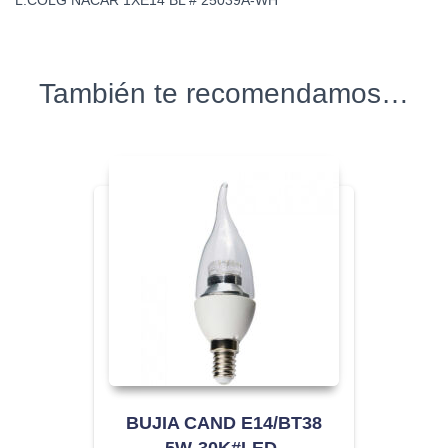
L.COLG NACAR 1XE14 BL # 25039A-WH
También te recomendamos…
BUJIA CAND E14/BT38