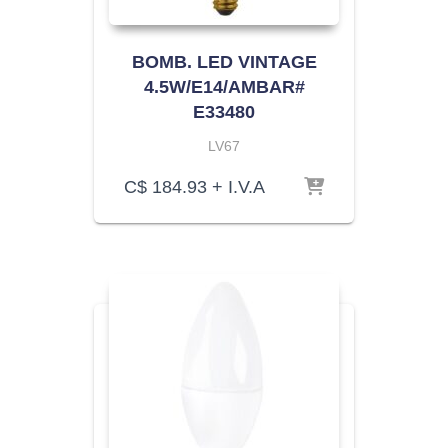
BOMB. LED VINTAGE
4.5W/E14/AMBAR#
E33480
LV67
C$
184.93
+ I.V.A