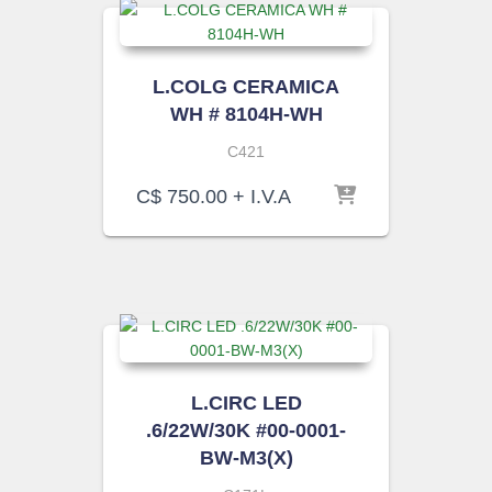
L.COLG CERAMICA
WH # 8104H-WH
C421
C$
750.00
+ I.V.A
L.CIRC LED
.6/22W/30K #00-0001-
BW-M3(X)