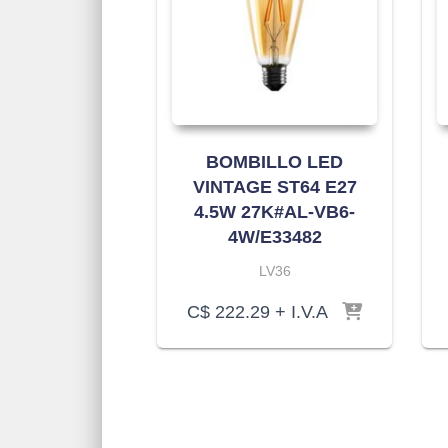
BOMBILLO LED
VINTAGE ST64 E27
4.5W 27K#AL-VB6-
4W/E33482
LV36
C$
222.29
+ I.V.A