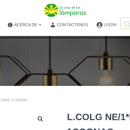
Búsq
de
ACERCA DE
CONTÁCTENOS
LOGIN
produ
# C6646-1COGNAC
L.COLG NE/1*