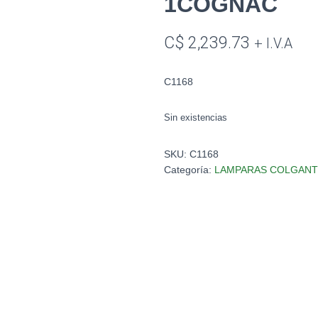
1COGNAC
C$
2,239.73
+ I.V.A
C1168
Sin existencias
SKU:
C1168
Categoría:
LAMPARAS COLGANT