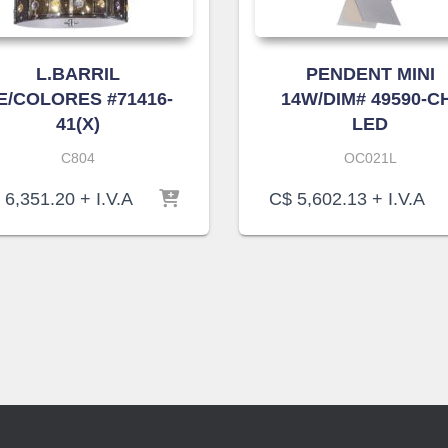
L.BARRIL
PENDENT MINI
E/COLORES #71416-
14W/DIM# 49590-C
41(X)
LED
C804
OC021L
6,351.20
+ I.V.A
C$
5,602.13
+ I.V.A