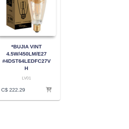
*BUJIA VINT
4.5W/450LM/E27
#4DST64LEDFC27V
H
LV01
C$
222.29