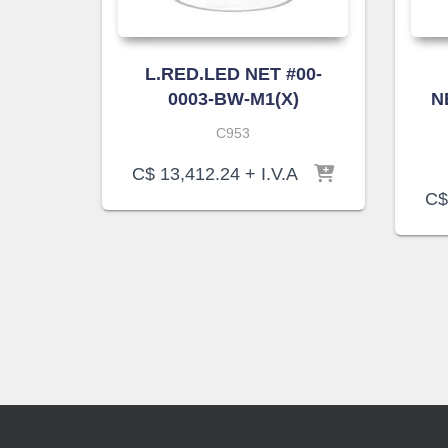
L.RED.LED NET #00-
0003-BW-M1(X)
N
C953
C$
13,412.24
+ I.V.A
C$