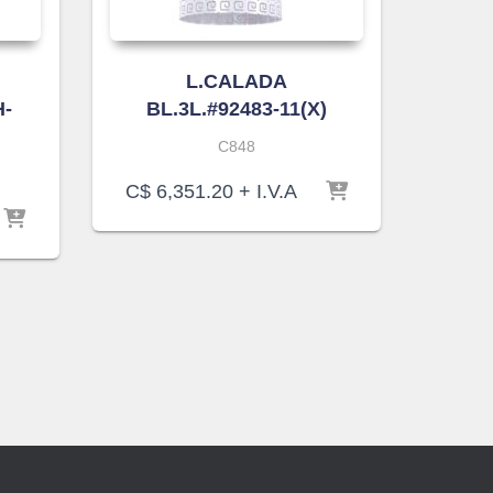
L.CALADA
H-
BL.3L.#92483-11(X)
C848
C$
6,351.20
+ I.V.A