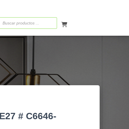
ueda
ctos
E27 # C6646-