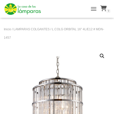
0
ALTERNAR N
Inicio
/
LAMPARAS COLGANTES
/ L.COLG ORBITAL 16″ 4L/E12 # MDN-
1457