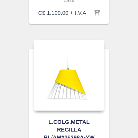
C429
C$
1,100.00
+ I.V.A
L.COLG.METAL
REGILLA
BL/AM#26298A-YW