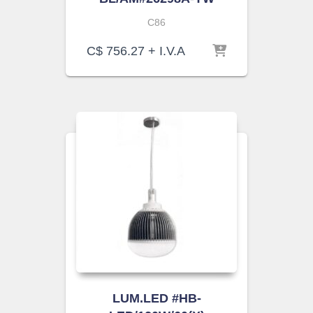
C86
C$
756.27
+ I.V.A
LUM.LED #HB-