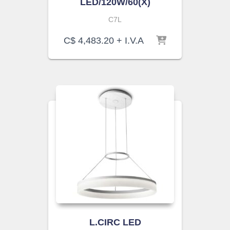
LED/120W/60(X)
C7L
C$
4,483.20
+ I.V.A
L.CIRC LED