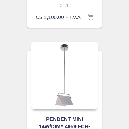
C47L
C$
1,100.00
+ I.V.A
PENDENT MINI
14W/DIM# 49590-CH-