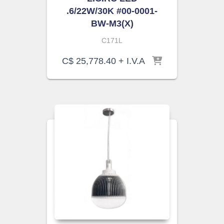
.6/22W/30K #00-0001-
BW-M3(X)
C171L
C$
25,778.40
+ I.V.A