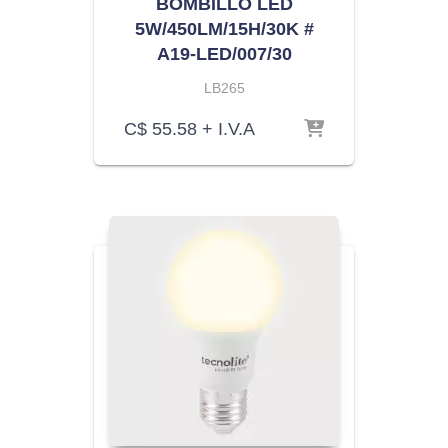
BOMBILLO LED
5W/450LM/15H/30K #
A19-LED/007/30
LB265
C$
55.58
+ I.V.A