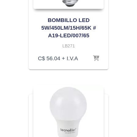
BOMBILLO LED
5W/450LM/15H/65K #
A19-LED/007/65
LB271
C$
56.04
+ I.V.A