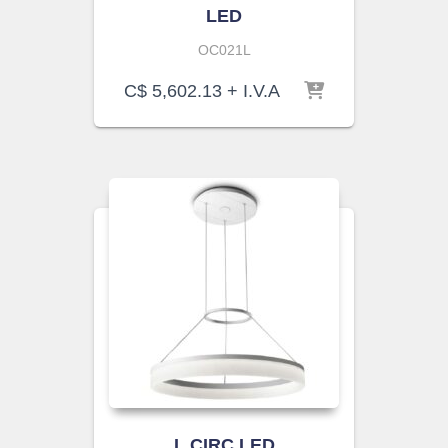
LED
OC021L
C$
5,602.13
+ I.V.A
L.CIRC LED