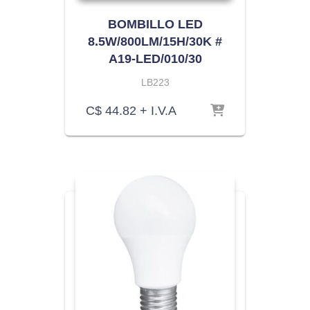
BOMBILLO LED
8.5W/800LM/15H/30K #
A19-LED/010/30
LB223
C$
44.82
+ I.V.A