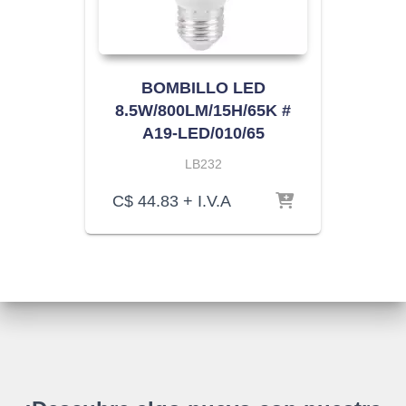
BOMBILLO LED
8.5W/800LM/15H/65K #
A19-LED/010/65
LB232
C$
44.83
+ I.V.A