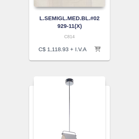
L.SEMIGL.MED.BL.#02
929-11(X)
C814
C$
1,118.93
+ I.V.A