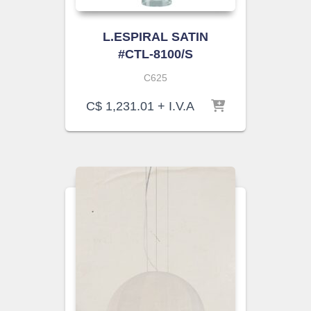
L.ESPIRAL SATIN
#CTL-8100/S
C625
C$
1,231.01
+ I.V.A