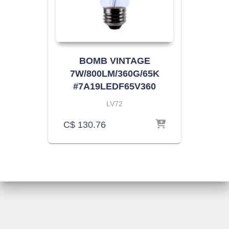
BOMB VINTAGE
7W/800LM/360G/65K
#7A19LEDF65V360
LV72
C$
130.76