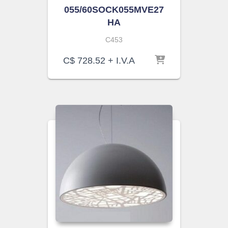
055/60SOCK055MVE27
HA
C453
C$
728.52
+ I.V.A