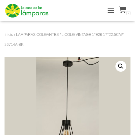
0
ALTERNAR N
Inicio
/
LAMPARAS COLGANTES
/ L.COLG VINTAGE 1*E26 17*22.5CM#
26714A-BK