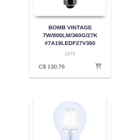
BOMB VINTAGE
7W/800LM/360G/27K
#7A19LEDF27V360
LV73
C$
130.76