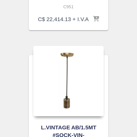
C951
C$
22,414.13
+ I.V.A
L.VINTAGE AB/1.5MT
#SOCK-VIN-