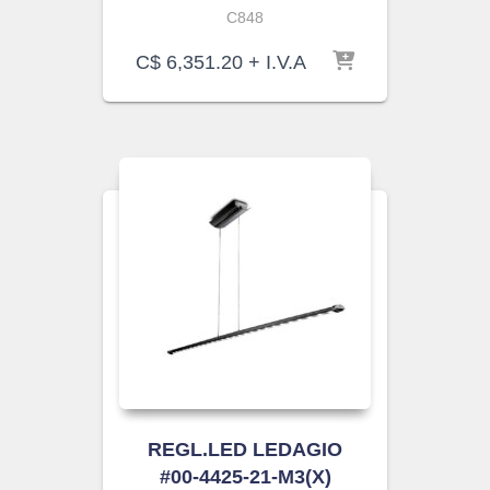
C848
C$
6,351.20
+ I.V.A
REGL.LED LEDAGIO
#00-4425-21-M3(X)