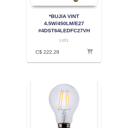
*BUJIA VINT
4.5W/450LM/E27
#4DST64LEDFC27VH
LV01
C$
222.29