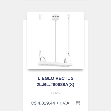
L.EGLO VECTUS
2L.BL.#90688A(X)
C926
C$
4,819.44
+ I.V.A