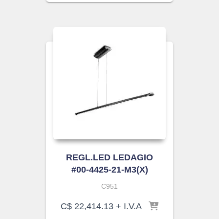
REGL.LED LEDAGIO
#00-4425-21-M3(X)
C951
C$
22,414.13
+ I.V.A