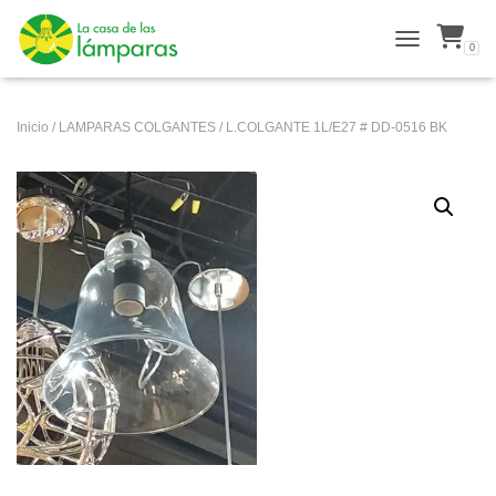
0
ALTERNAR N
Inicio
/
LAMPARAS COLGANTES
/ L.COLGANTE 1L/E27 # DD-0516 BK