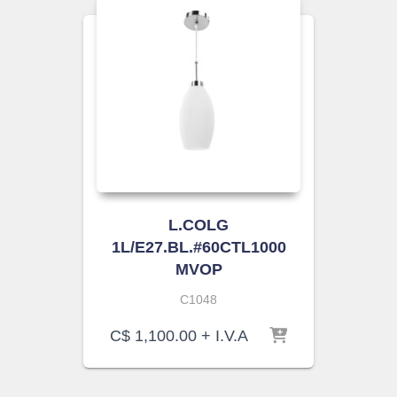
L.COLG
1L/E27.BL.#60CTL1000
MVOP
C1048
C$
1,100.00
+ I.V.A