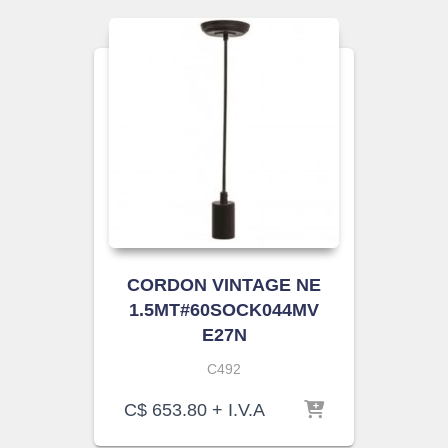
CORDON VINTAGE NE
1.5MT#60SOCK044MV
E27N
C492
C$
653.80
+ I.V.A