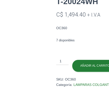
T-20024WH
C$
1,494.40
+ I.V.A
OC360
7 disponibles
L.COLGANTE
1XE27
AÑADIR AL CARRIT
20X100CM
#
SKU:
OC360
T-
Categoría:
LAMPARAS COLGANT
20024WH
cantidad