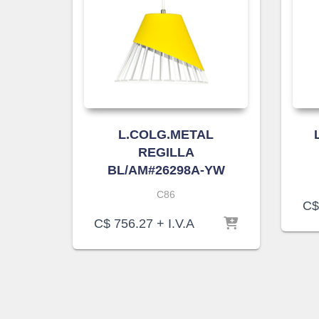
L.COLG.METAL
REGILLA
BL/AM#26298A-YW
C86
C$
C$
756.27
+ I.V.A