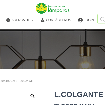
Búsq
de
ACERCA DE
CONTÁCTENOS
LOGIN
produ
 20X100CM # T-20024WH
L.COLGANTE 