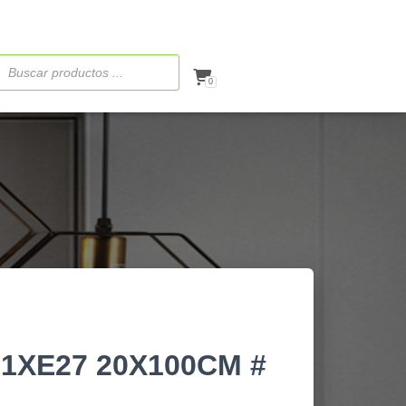
ueda
ctos
0
1XE27 20X100CM #