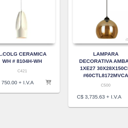
L.COLG CERAMICA
LAMPARA
WH # 8104H-WH
DECORATIVA AMB
1XE27 30X28X150
C421
#60CTL8172MVC
750.00
+ I.V.A
C500
C$
3,735.63
+ I.V.A