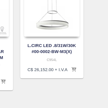
L.CIRC LED .8/31W/30K
AR
#00-0002-BW-M3(X)
CM
C954L
A
C$
26,152.00
+ I.V.A