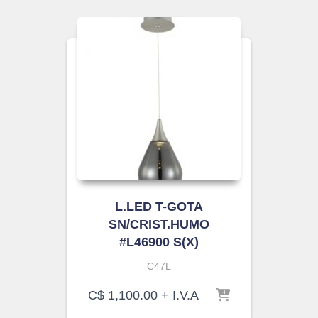
L.LED T-GOTA
SN/CRIST.HUMO
#L46900 S(X)
C47L
C$
1,100.00
+ I.V.A