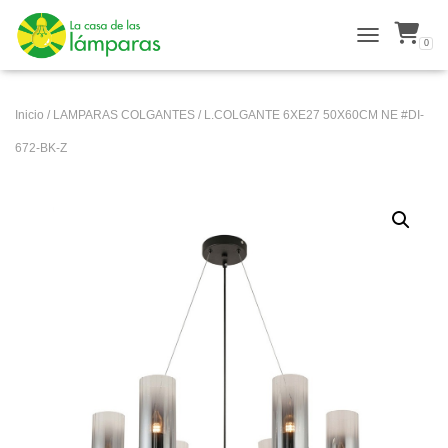
0
ALTERNAR N
Inicio
/
LAMPARAS COLGANTES
/ L.COLGANTE 6XE27 50X60CM NE #DI-
672-BK-Z