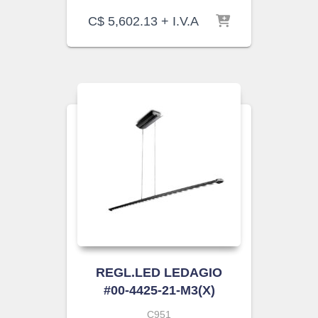
C$
5,602.13
+ I.V.A
REGL.LED LEDAGIO
#00-4425-21-M3(X)
C951