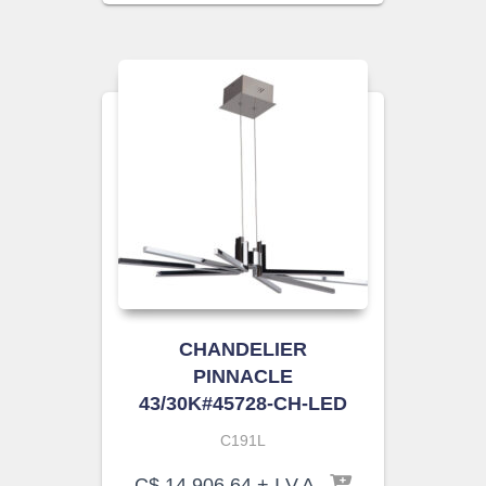
CHANDELIER
PINNACLE
43/30K#45728-CH-LED
C191L
C$
14,906.64
+ I.V.A