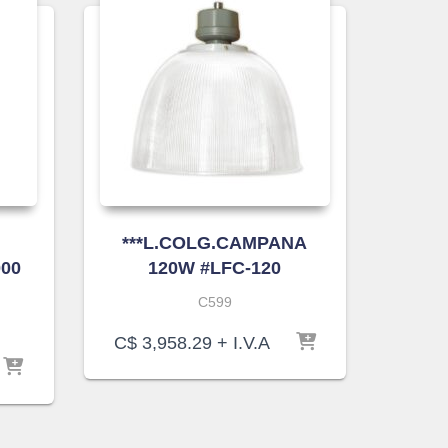
***L.COLG.CAMPANA
000
120W #LFC-120
C599
C$
3,958.29
+ I.V.A