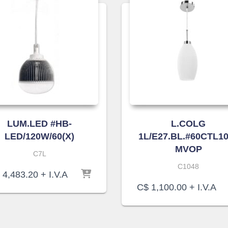
LUM.LED #HB-
L.COLG
LED/120W/60(X)
1L/E27.BL.#60CTL1
MVOP
C7L
C1048
4,483.20
+ I.V.A
C$
1,100.00
+ I.V.A