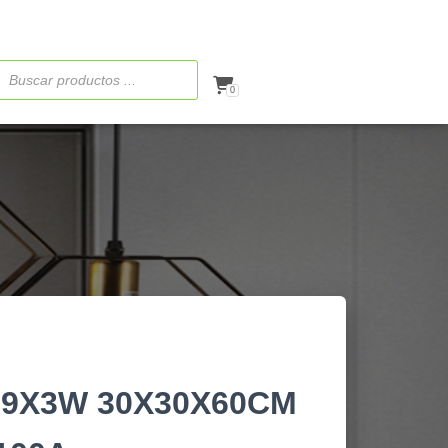
ueda
ctos
0
 9X3W 30X30X60CM