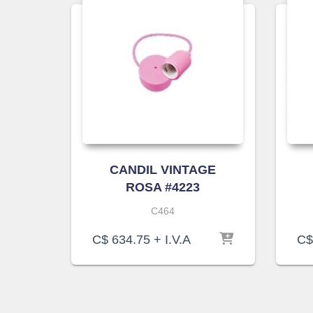
CANDIL VINTAGE
ROSA #4223
C464
C$
634.75
+ I.V.A
C$