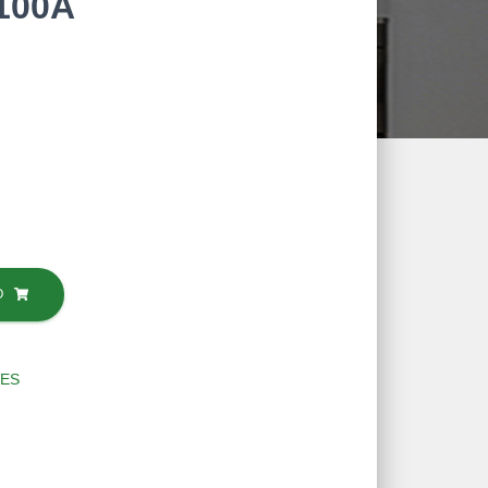
100A
O
ES