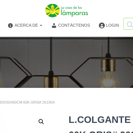
Búsq
de
ACERCA DE
CONTÁCTENOS
LOGIN
produ
30X30X60CM 60K GRIS# 26100A
L.COLGANTE