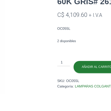
60K GRIS# 26
C$
4,109.60
+ I.V.A
OC055L
2 disponibles
L.COLGANTE
9X3W
AÑADIR AL CARRIT
30X30X60CM
60K
SKU:
OC055L
GRIS#
Categoría:
LAMPARAS COLGANT
26100A
cantidad