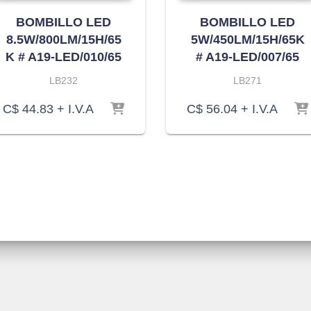
BOMBILLO LED
BOMBILLO LED
8.5W/800LM/15H/65
5W/450LM/15H/65K
K # A19-LED/010/65
# A19-LED/007/65
LB232
LB271
C$
44.83
+ I.V.A
C$
56.04
+ I.V.A