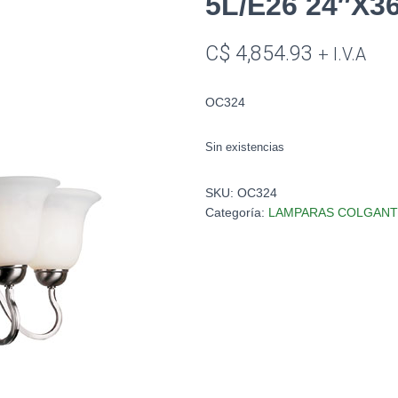
5L/E26 24″X3
C$
4,854.93
+ I.V.A
OC324
Sin existencias
SKU:
OC324
Categoría:
LAMPARAS COLGANT