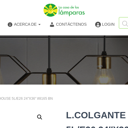
Búsq
de
ACERCA DE
CONTÁCTENOS
LOGIN
produ
OUSE 5L/E26 24″X36″ #8165 BN
L.COLGANTE