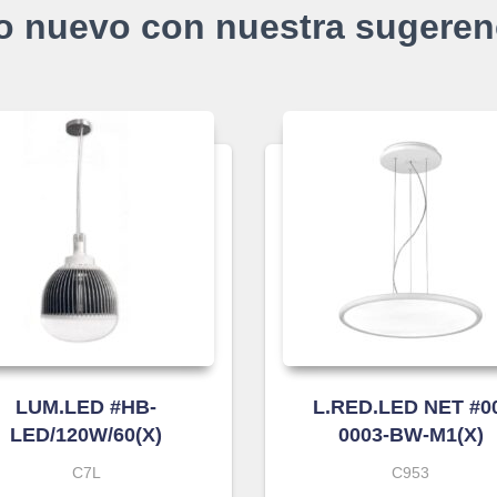
o nuevo con nuestra sugeren
LUM.LED #HB-
L.RED.LED NET #0
LED/120W/60(X)
0003-BW-M1(X)
C7L
C953