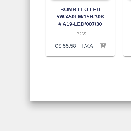
BOMBILLO LED
5W/450LM/15H/30K
# A19-LED/007/30
LB265
C$
55.58
+ I.V.A