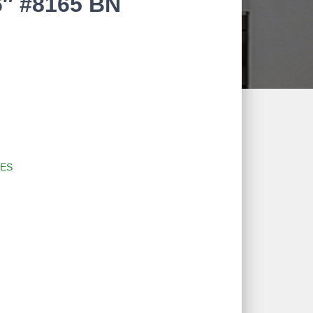
6″ #8165 BN
ES