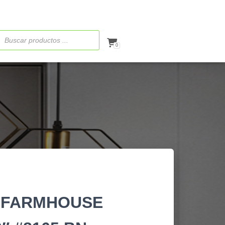
ueda
ctos
0
 FARMHOUSE