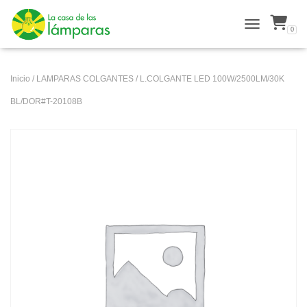
0
ALTERNAR N
Inicio
/
LAMPARAS COLGANTES
/ L.COLGANTE LED 100W/2500LM/30K
BL/DOR#T-20108B