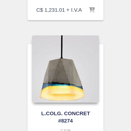
C$
1,231.01
+ I.V.A
L.COLG. CONCRET
#8274
C429