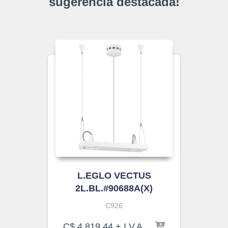
sugerencia destacada!
L.EGLO VECTUS
2L.BL.#90688A(X)
C926
C$
4,819.44
+ I.V.A