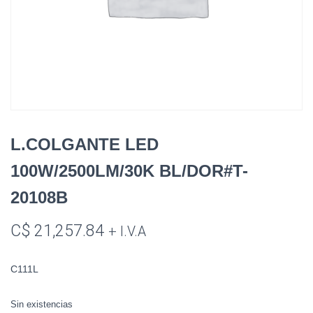
L.COLGANTE LED
100W/2500LM/30K BL/DOR#T-
20108B
C$
21,257.84
+ I.V.A
C111L
Sin existencias