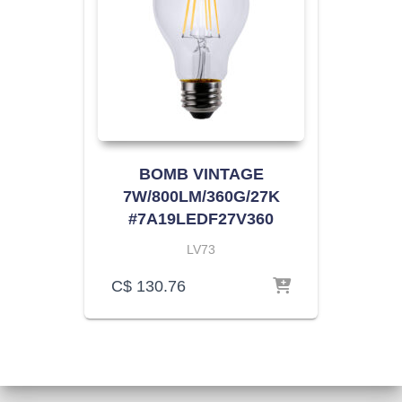
BOMB VINTAGE
7W/800LM/360G/27K
#7A19LEDF27V360
LV73
C$
130.76