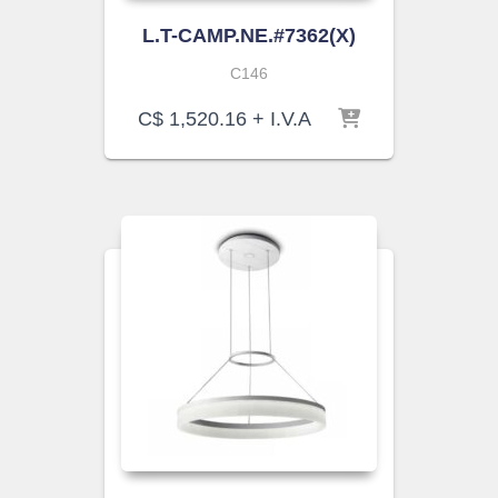
L.T-CAMP.NE.#7362(X)
C146
C$
1,520.16
+ I.V.A