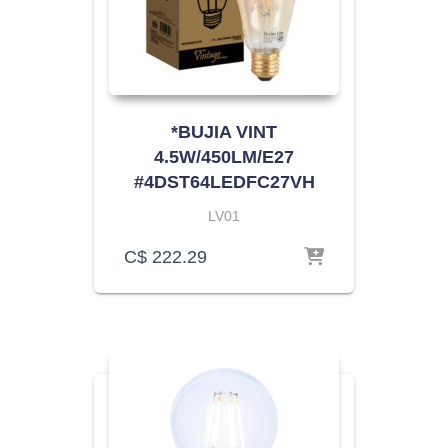
*BUJIA VINT
4.5W/450LM/E27
#4DST64LEDFC27VH
LV01
C$
222.29