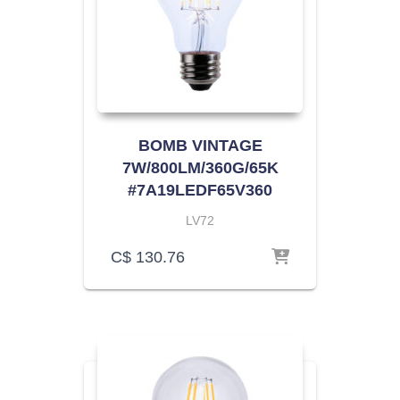
BOMB VINTAGE
7W/800LM/360G/65K
#7A19LEDF65V360
LV72
C$
130.76