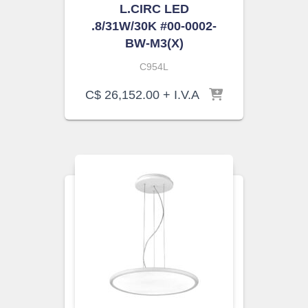
L.CIRC LED
.8/31W/30K #00-0002-
BW-M3(X)
C954L
C$
26,152.00
+ I.V.A