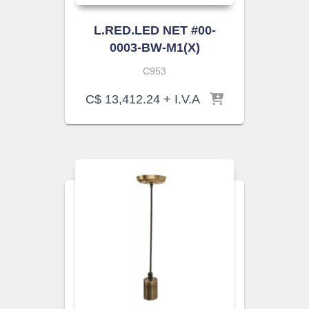
L.RED.LED NET #00-
0003-BW-M1(X)
C953
C$
13,412.24
+ I.V.A