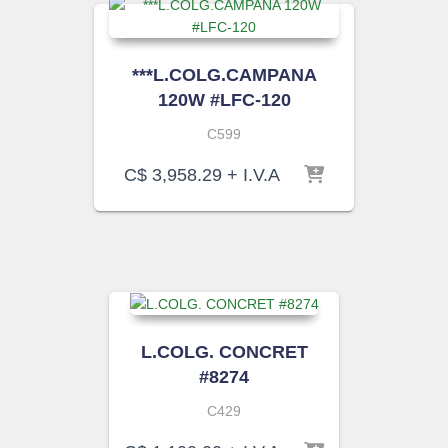
***L.COLG.CAMPANA
120W #LFC-120
C599
C$
3,958.29
+ I.V.A
L.COLG. CONCRET
#8274
C429