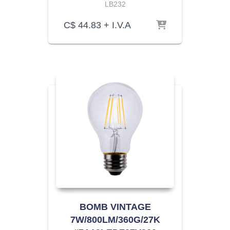
LB232
C$
44.83
+ I.V.A
BOMB VINTAGE
7W/800LM/360G/27K