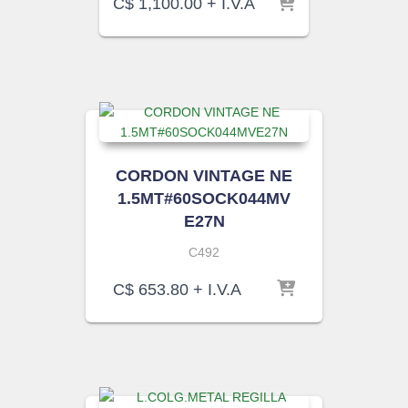
C$
1,100.00
+ I.V.A
CORDON VINTAGE NE
1.5MT#60SOCK044MV
E27N
C492
C$
653.80
+ I.V.A